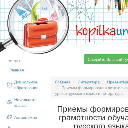
kopilka
ur
Создайте Ваш сайт у
МЕНЮ
Главная
Дошкольное
Главная
Литература
Презентац
образование
Приемы формирования читательск
уроках русского языка и литературы
Начальные
классы
Приемы формиров
грамотности обуч
Астрономия
русского язык