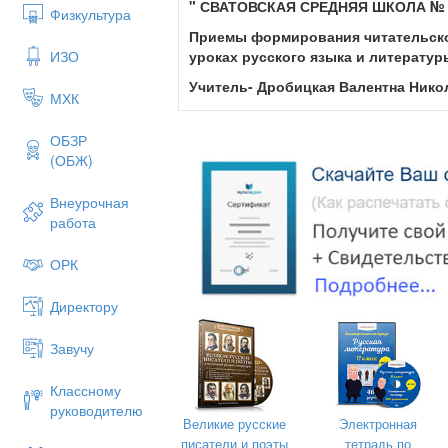
" СВАТОВСКАЯ СРЕДНЯЯ ШКОЛА № 
Физкультура
Приемы формирования читательско
ИЗО
уроках русского языка и литератур
Учитель-
Дробицкая Валентна Нико
МХК
2026 г
ОБЗР
(ОБЖ)
Внеурочная
работа
ОРК
Директору
Завучу
Классному
руководителю
Великие русские
Электронная
Приём «Письмо с дырками»
Имя пр
писатели и поэты
тетрадь по