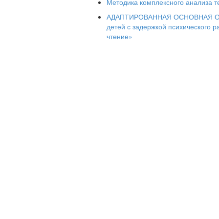
Методика комплексного анализа т
Наречие обозначает …….
АДАПТИРОВАННАЯ ОСНОВНАЯ О
Наречие отвечает на вопросы ….
детей с задержкой психического 
Наречие никогда не …..
чтение»
В предложении наречие чаще всего
_______________________________
уезда Орловской губернии, в ______