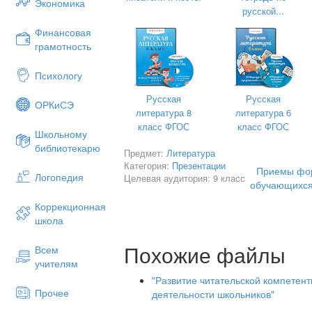
Экономика
обозначающая ……,
отвечающая на
русской...
прилагательное изменяется по …….
предложении могут выполнять фу
Финансовая
грамматическим признакам все при
грамотность
разряда…..
Психологу
Русская
Русская
ОРКиСЭ
литература 8
литература 6
класс ФГОС
класс ФГОС
Школьному
библиотекарю
Предмет:
Литература
Категория:
Презентации
Приемы фор
Логопедия
Целевая аудитория: 9 класс
обучающихся 
Коррекционная
школа
Похожие файлы
Всем
учителям
Сделаем вывод:
"Развитие читательской компетент
Прочее
деятельности школьников"
Наречие – это … часть речи