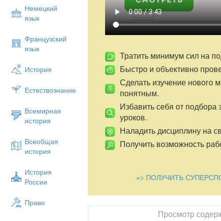
Немецкий
язык
Французский
язык
Тратить минимум сил на по
Быстро и объективно пров
История
Сделать изучение нового 
Естествознание
понятным.
Избавить себя от подбора 
Всемирная
уроков.
история
Наладить дисциплину на св
Всеобщая
Получить возможность рабо
история
История
=> ПОЛУЧИТЬ СУПЕРСП
России
Право
Просмотр содер