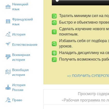
Немецкий
язык
Тратить минимум сил на по
Французский
Быстро и объективно пров
язык
Сделать изучение нового 
понятным.
История
Избавить себя от подбора 
Естествознание
уроков.
Наладить дисциплину на св
Всемирная
Получить возможность рабо
история
Всеобщая
история
=> ПОЛУЧИТЬ СУПЕРСП
История
России
Просмотр содер
«Рабочая программа по л
Право