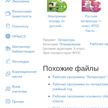
Экономика
предмета в соответствии с целя
определены стандартом.
Финансовая
Структура документа
грамотность
Электронная
Русская
Рабочая программа по литератур
тетрадь по
литература 11
документ, включающий пять раздело
русской...
класс ФГОС.
Психологу
тематический план; содержание тем у
Часть...
подготовки учащихся; перечень учебн
ОРКиСЭ
Предмет:
Литература
Общая характеристика учебного пр
Рабочая пр
Категория:
Планирование
Школьному
Целевая аудитория: 6 класс.
Важнейшее значение в формирован
библиотекарю
Урок соответствует ФГОС
развитой личности с высокими нравс
потребностями имеет художественн
Логопедия
школе основывается на принципах с
Похожие файлы
формы и содержания, историзма, т
Коррекционная
историко-культурных сведений, нравс
школа
Рабочая программа "Литература" 5
усвоения основных понятий теории и
умений оценивать и анализирова
Рабочая программа по литератур
Всем
овладения богатейшими вырази
учебный год
учителям
литературного языка.
Рабочая программа основного общ
Согласно государственному образ
класса.
Прочее
литературы в основной школе нап
Рабочая программа по литературе 