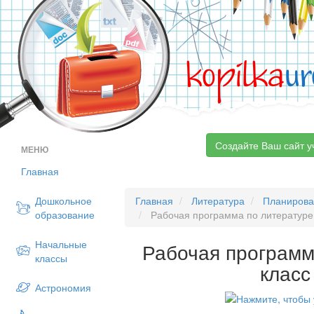
kopilka
ur
Создайте Ваш сайт у
МЕНЮ
Главная
Дошкольное
Главная
Литература
Планиров
образование
Рабочая программа по литературе
Начальные
Рабочая программ
классы
клас
Астрономия