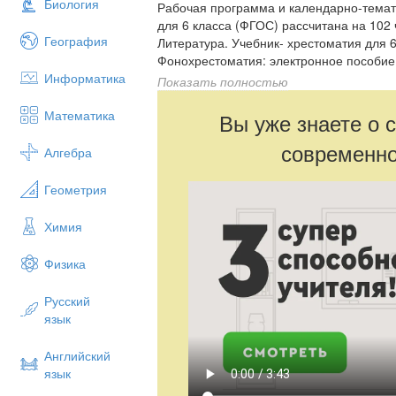
Биология
Рабочая программа и календарно-темат
для 6 класса (ФГОС) рассчитана на 102 
География
Литература. Учебник- хрестоматия для 6
Фонохрестоматия: электронное пособи
Информатика
Показать полностью
Включает: пояснительную записку со
документа, общей характеристикой учеб
Математика
Вы уже знаете о 
тематический план, содержание тем уче
подготовки учащихся за курс литературы
современно
Алгебра
учебно-методического обеспечения, ка
Геометрия
Химия
Физика
Русский
язык
Английский
язык