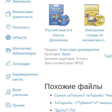
Экономика
Финансовая
грамотность
Психологу
Русский язык 5–6
Электронная
классы.
тетрадь по
ОРКиСЭ
Дополнение
математике 4...
Школьному
Предмет:
Классному руководителю
библиотекарю
Категория:
Уроки
Тәрб
Целевая аудитория: 5 класс.
Урок соответствует ФГОС
Логопедия
Коррекционная
школа
Похожие файлы
Всем
учителям
Сынып са?атыны? та?ырыбы: "Ана
Та?ырыбы: «Т?рбиені? е? тамаша 
Прочее
"Досты? г?лі"