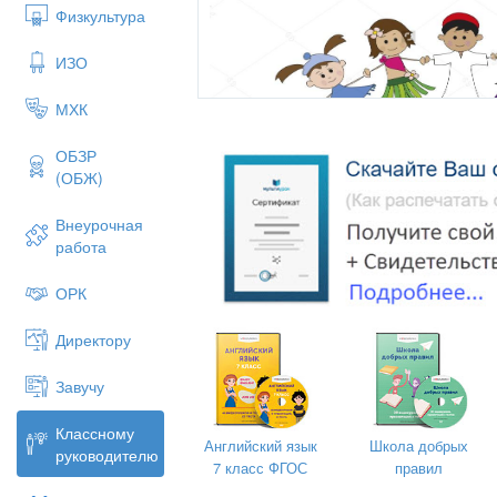
Физкультура
ИЗО
МХК
ОБЗР
(ОБЖ)
Внеурочная
работа
ОРК
Директору
Завучу
Классному
Английский язык
Школа добрых
руководителю
7 класс ФГОС
правил