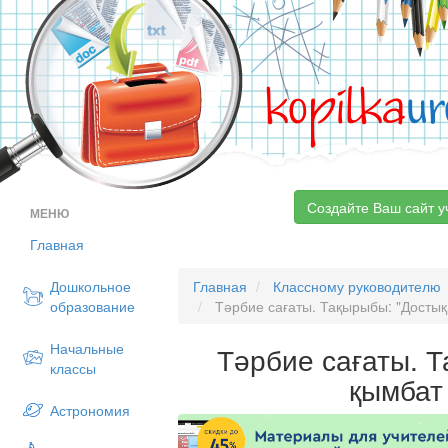
kopilka
ur
Создайте Ваш сайт у
МЕНЮ
Главная
Дошкольное
Главная
Классному руководителю
образование
Тәрбие сағаты. Тақырыбы: "Достық
Начальные
Тәрбие сағаты. 
классы
қымбат
Астрономия