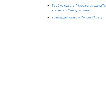
Т?рбие са?аты "?аза?стан халы?т
Бейнеу,
а ?лес ?ос?ан доктрина"
Тақырыбы: «Достық қымбат өмірде
?ріптерді? жазылу ?лгісін ?йрету
Жалпы мақсаты:
Балалардың «дос», 
түсініктері кеңейеді.
Міндеттері:
- ұл бала мен қыз бала арасындағы сый
қалыптастырады;
- өзара сыйластық қарым-қатынастар
- инабаттылыққа, достыққа, сыйластық
Сабақтың түрі
: Дамытпалы саяхат са
Әдіс-тәсілдер:
АКТ, жұптық-топтық әд
Көрнекіліктер:
Ұлы адамдардың ойлар
- мәтелдер, интерактивті тақта, слайд
үлестірме қағаздар.
Дереккөздер:
Ғаламтор, кітап, газет,
Оқыту нәтижелері
: Оқушылардың дос
нақтыланады. Достарға деген қарым-қ
қадірлей білуді ұғады, бір-біріне көме
үйренеді.