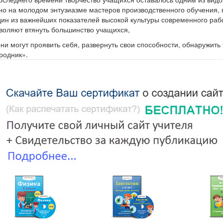
но на молодом энтузиазме мастеров производственного обучения, 
один из важнейших показателей высокой культуры современного рабо
зволяют втянуть большинство учащихся,
они могут проявить себя, развернуть свои способности, обнаружить
родник».
ля системы СПО вопросы воспитания умения работать творчески п
С первых дней формирования любви к профессии очень важно восп
ости. Творческий стимул универсален, ибо в любой области деятел
ывать нечто новое.
и внеклассной работы является кружок.
зуются регулярностью, длительностью сроков и определенным про
ах - воспитание у учащихся интереса и любви к технике и труду, ра
мирование у них умений и навыков рационализаторской деятельнос
адения профессией является то, что, используя простые материа
 достигнуть высокого мастерства.
у, что «Новое – это хорошо забытое старое».
ионалом в своем деле, нужно знать не только специальные дисци
у помогает кружковая работа.