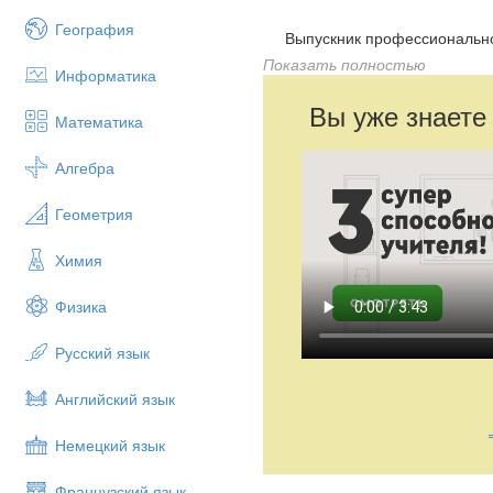
География
Выпускник профессионального
предусмотренных требованиям 
Показать полностью
Информатика
компетентность и профессион
квалификации, инициативность
Вы уже знаете
Математика
самоанализу и принятию ответ
Сегодня особое внимание удел
Алгебра
от передачи знаний к созданию
Для учащихся - переход от па
Геометрия
использованию на практике. Р
обучения - инновационный.
Химия
Физика
Русский язык
Английский язык
Немецкий язык
Французский язык