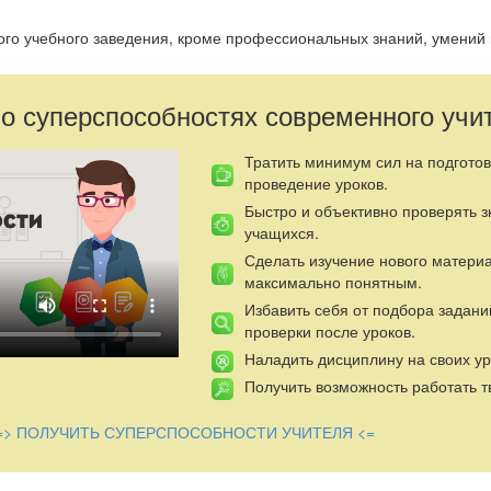
 учебного заведения, кроме профессиональных знаний, умений 
Государственного стандарта по специальности, должен обладать и
альная мобильность, владение навыками самообразования и повы
 и самодисциплина, предприимчивость и деловитость, способность
 о суперспособностях современного учи
ственных решений.
яется компетентностному подходу в образовании. Для педагога -
Тратить минимум сил на подготов
 условий для активного познания и получения учащимся практичес
проведение уроков.
ссивного усвоения информации к активному ее поиску, критическо
Быстро и объективно проверять 
ешению данных задач может способствовать только переход на нов
учащихся.
Сделать изучение нового матери
максимально понятным.
Избавить себя от подбора задани
проверки после уроков.
Наладить дисциплину на своих ур
Получить возможность работать т
=> ПОЛУЧИТЬ СУПЕРСПОСОБНОСТИ УЧИТЕЛЯ <=