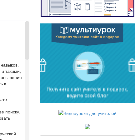
 навыков,
 и такими,
 повышения
ь к
 это
ее поиску,
овать
орческой
в