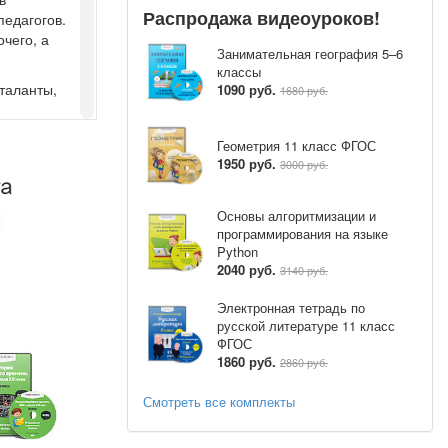
Распродажа видеоуроков!
педагогов.
чего, а
Занимательная география 5–6
классы
 таланты,
1090 руб.
1680 руб.
риобретают
Геометрия 11 класс ФГОС
итать
1950 руб.
3000 руб.
ьности, в
Основы алгоритмизации и
программирования на языке
Python
филем
2040 руб.
3140 руб.
звитие
ти.
Электронная тетрадь по
лы,
русской литературе 11 класс
ФГОС
1860 руб.
2860 руб.
плины, но и
Смотреть все комплекты