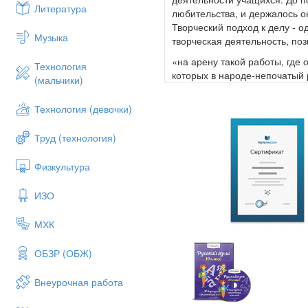
Литература
любительства, и держалось о
Творческий подход к делу - 
Музыка
творческая деятельность, по
«на арену такой работы, где 
Технология
которых в народе-непочатый 
(мальчики)
Необходимо отметить, что д
Технология (девочки)
особенно важное значение. 
любовь к творческой деятельн
любой профессии можно откр
Труд (технология)
Основной формой организаци
Физкультура
Занятия в кружке характери
работы. Цель занятий в кружк
ИЗО
технического творчества фор
Характерной особенностью вл
МХК
находящиеся под рукой можно
ОБЗР (ОБЖ)
Надо помнить такую поговорк
Чтобы стать хорошим професс
Внеурочная работа
совершенствовать себя. Этом