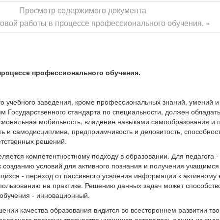
Просмотр содержимого документа
овой работы в процессе профессионального обучения. »
процессе профессионального обучения.
о учебного заведения, кроме профессиональных знаний, умений и
 Государственного стандарта по специальности, должен обладать
ссиональная мобильность, владение навыками самообразования и
ь и самодисциплина, предприимчивость и деловитость, способност
етственных решений.
ляется компетентностному подходу в образовании. Для педагога -
к созданию условий для активного познания и получения учащимся
ащихся - переход от пассивного усвоения информации к активному 
пользованию на практике. Решению данных задач может способств
 обучения - инновационный.
ении качества образования видится во всестороннем развитии тв
оследнего времени творчество учащихся оставалось одним из видо