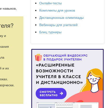
Онлайн-тесты
и навыков,
Комплекты для уроков
 такими, как
Дистанционные олимпиады
шения
 к
теля?
Вебинары для учителей
Блиц турниры
 это переход
ку и
кого опыта.
м осмыслению,
знания
ый тип
ала
й и их
оках.
ворчески.