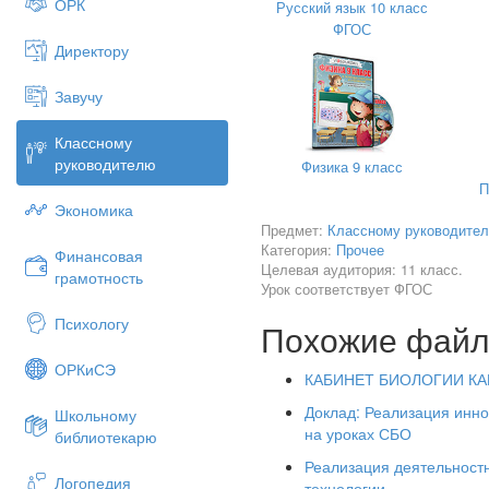
Педагогический коллектив ис
ОРК
Русский язык 10 класс
усовершенствования професс
ФГОС
Директору
Для решения сложных задач, 
индивидуального подхода пр
Завучу
всестороннего развития личн
Организация коллективной тв
Классному
объединения активной позици
руководителю
Физика 9 класс
творцом, проявляя при этом 
П
каждого участника, в том числ
Экономика
Предмет:
Учащийся является главным з
Классному руководите
Категория:
Прочее
теоритическом обучении в ли
Финансовая
Целевая аудитория: 11 класс.
результате этих условий обу
грамотность
Урок соответствует ФГОС
дальнейшей практической де
Психологу
Похожие фай
Занятия на кружках служат ис
профессиональных качеств.
ОРКиСЭ
КАБИНЕТ БИОЛОГИИ КА
Организация кружка - педаго
самостоятельная деятельност
Доклад: Реализация инно
Школьному
индивидуально полезных объ
на уроках СБО
библиотекарю
В процессе этой деятельнос
Реализация деятельностн
качества личности, знания, 
Логопедия
технологии