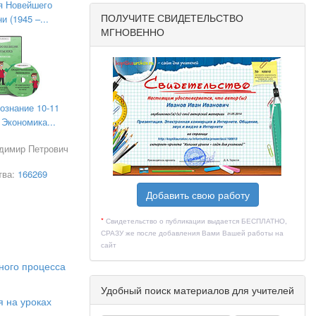
я Новейшего
ПОЛУЧИТЕ СВИДЕТЕЛЬСТВО
и (1945 –...
МГНОВЕННО
вопросов
стника
 его
ознание 10-11
 развитие
 Экономика...
адимир Петрович
жков. В
тва:
166269
Добавить свою работу
х
*
Свидетельство о публикации выдается БЕСПЛАТНО,
СРАЗУ же после добавления Вами Вашей работы на
сайт
ного процесса
Удобный поиск материалов для учителей
лям
я на уроках