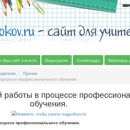
okov.ru
- сайт для учит
е Ваш сайт учителя
Видеоуроки
Олимпиады
Вебинары 
водителю
Прочее
 процессе профессионального обучения.
й работы в процессе профессион
обучения.
роцессе профессионального обучения.