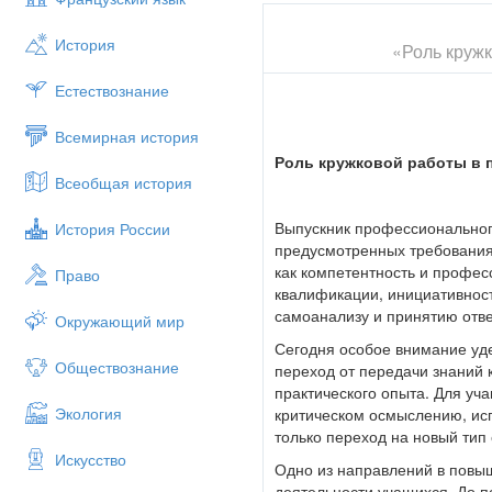
История
«Роль кружк
Естествознание
Всемирная история
Роль кружковой работы в 
Всеобщая история
Выпускник профессиональног
История России
предусмотренных требованиям
как компетентность и профе
Право
квалификации, инициативност
самоанализу и принятию отв
Окружающий мир
Сегодня особое внимание уде
Обществознание
переход от передачи знаний 
практического опыта. Для уч
Экология
критическом осмыслению, ис
только переход на новый тип
Искусство
Одно из направлений в повыш
деятельности учащихся. До п