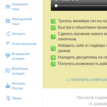
из вашего материала.
Немецкий
язык
Просмотр видеоматериала
— Что вы почувствовали, глядя на угол
Французский
Тратить минимум сил на по
язык
Цитата урока
Быстро и объективно пров
«Нет ничего краше родной земли»
Сделать изучение нового 
История
понятным.
— Согласны ли вы с этим утверждением
Естествознание
Избавить себя от подбора 
— Наша земля прекрасна.
уроков.
Игра
« Если вдруг…».Условия этой игры
Всемирная
Наладить дисциплину на св
ситуаций ,а вы её продолжать .
история
Получить возможность рабо
Например :если люди уничтожат все цве
Всеобщая
насекомые …не станет меда ,очень ценн
история
=> ПОЛУЧИТЬ СУПЕРСП
Продолжите теперь вы: Если люди:
История
1)В посёлке перестанут убирать терри
России
2) Вырубят все деревья вокруг …
Просмотр содер
Право
3)Уничтожат всех птиц…
«3. разраб