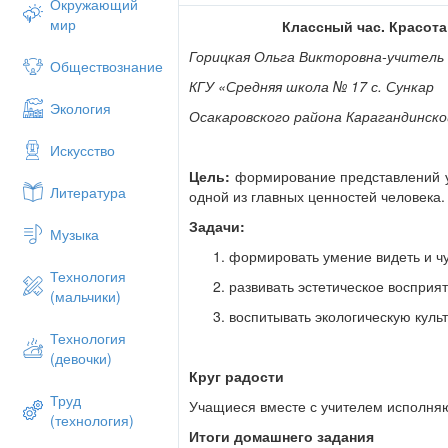
Окружающий
4)Не будут благоустраивать свои дворы (
мир
Классный час. Красота
5) Разрушат сопки…
Горицкая Ольга Викторовна-учитель 
Да ,ребята ,из нашей игры мы видим ,чт
Обществознание
зависит от другого .
КГУ «Средняя школа № 17 с. Сункар
Экология
Чтение
Осакаровского района Карагандинск
Живительный дождик М. Пришвин .
Искусство
Солнышко на восходе показалось и мягк
Цель:
формирование представлений у
Литература
и живительный для растения, как нам л
одной из главных ценностей человека.
на смолистые почки оживающих растений
Задачи:
Музыка
же под каплями изменяющей цвет, что ч
для растений то же самое, что для нас л
формировать умение видеть и чу
нас, та же самая их вода — любовь — в
Технология
развивать эстетическое восприя
дерева, и вот оно сейчас от этой любви
(мальчики)
одного берега на другой, а небесный д
воспитывать экологическую культ
на поваленное дерево с обнаженными ко
Технология
которой оно повалилось, теперь раскры
(девочки)
ароматами, и будет оно цвести этой весн
Круг радости
другим.
Труд
Учащиеся вместе с учителем исполня
Капли дождя - это дар неба - природе, ч
(технология)
радовала нас своими яркими цветами зел
Итоги домашнего задания