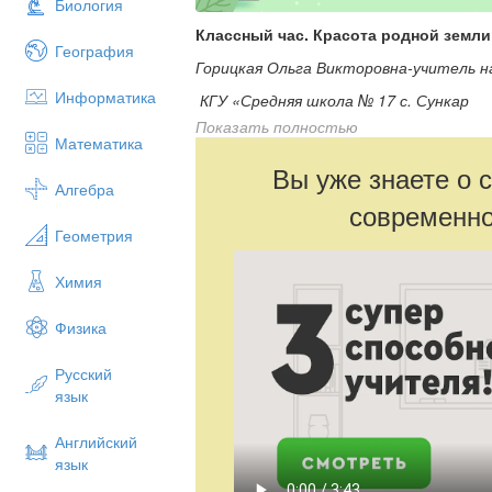
Биология
Классный час. Красота родной земли
География
Горицкая Ольга Викторовна-учитель н
Информатика
КГУ «Средняя школа № 17 с. Сункар
Показать полностью
Осакаровского района Карагандинской
Математика
Цель:
формирование представлений уча
Вы уже знаете о 
одной из главных ценностей человека.
Алгебра
современно
Задачи:
Геометрия
формировать умение видеть и чув
развивать эстетическое восприяти
Химия
воспитывать экологическую культу
Физика
Круг радости
Русский
язык
Учащиеся вместе с учителем исполн
Итоги домашнего задания
Английский
-
Ребята, на прошлом уроке вам было п
язык
нашей природы. Давайте посмотрим не