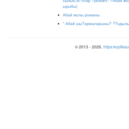
сынып,М?хтар ?уезовті? «Абай ж
ырыбы)
Абай жолы романы
" Абай шы?армаларыны? ??ндылы
© 2013 - 2026,
https:kopilkau