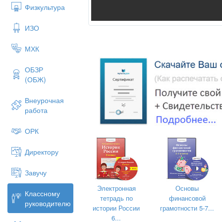
Физкультура
ИЗО
МХК
ОБЗР
(ОБЖ)
Внеурочная
работа
ОРК
Директору
Завучу
Электронная
Основы
Классному
тетрадь по
финансовой
руководителю
истории России
грамотности 5-7...
6...