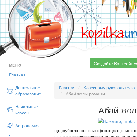
kopilka
ur
Создайте Ваш сайт у
МЕНЮ
Главная
Дошкольное
Главная
Классному руководителю
образование
Абай жолы романы
Начальные
Абай жо
классы
Астрономия
щщюубщлшгньогеыттфгныщдзщгньоыг
ыыыыыыккккккккккккккккнннннннннннннн