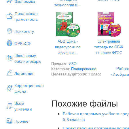
Экономика
технологии 8...
Финансовая
грамотность
Психологу
АБВГДйка -
Электронная
ОРКиСЭ
видеоуроки по
тетрадь по ОБЖ
изучению...
11 класс ФГОС
Школьному
библиотекарю
Предмет:
ИЗО
Рабоч
Категория:
Планирование
Логопедия
Целевая аудитория: 1 класс
«Изобрази
Коррекционная
школа
Похожие файлы
Всем
учителям
Рабочая программа учебного пред
5-8 классов
Прочее
Проект рабочей программы по пред