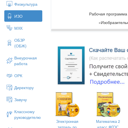
Физкультура
Рабочая программа 
ИЗО
«Изобразительн
МХК
ОБЗР
начального обще
(ОБЖ)
срок реализации п
Внеурочная
работа
ОРК
Директору
Программа соста
авторской программы начал
Завучу
Образовательной си
Классному
(Авторы: О.А. Куревин
руководителю
Электронная
Математика 2
тетрадь по
класс ФГОС