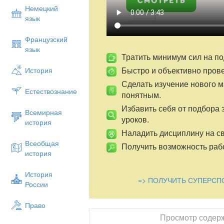
Немецкий
язык
Французский
язык
Тратить минимум сил на по
Быстро и объективно пров
История
Сделать изучение нового 
Естествознание
понятным.
Избавить себя от подбора 
Всемирная
уроков.
история
Наладить дисциплину на св
Всеобщая
Получить возможность рабо
история
История
=> ПОЛУЧИТЬ СУПЕРСП
России
Право
Просмотр содер