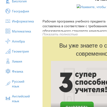
Биология
География
Информатика
Рабочая программа учебного предмета 
составлена в соответствии с требовани
образовательного стандарта начального
Математика
Показать полностью
авторской программы образовательной 
Куревина, Е.Д. Ковалевская
Алгебра
Вы уже знаете о 
Геометрия
современно
Химия
Физика
Русский
язык
Английский
язык