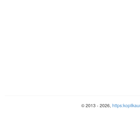
Экономика
5.1
© 2013 - 2026,
https:kopilkau
Экономика Древнего мира базировалас
восточных деспотиях владельцем всех
было государство. Государство собира
бесплатную рабскую силу населения 
строительство оросительных систем, 