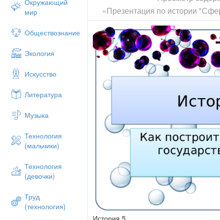
Окружающий
«Презентация по истории "Сфе
мир
Обществознание
Экология
Искусство
Литература
Музыка
Технология
(мальчики)
Технология
(девочки)
Труд
(технология)
История 5