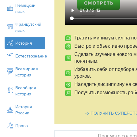
Немецкий
язык
Французский
язык
Тратить минимум сил на по
История
Быстро и объективно пров
Сделать изучение нового 
Естествознание
понятным.
Избавить себя от подбора 
Всемирная
история
уроков.
Наладить дисциплину на св
Всеобщая
Получить возможность рабо
история
История
России
=> ПОЛУЧИТЬ СУПЕРСП
Право
Просмотр содер