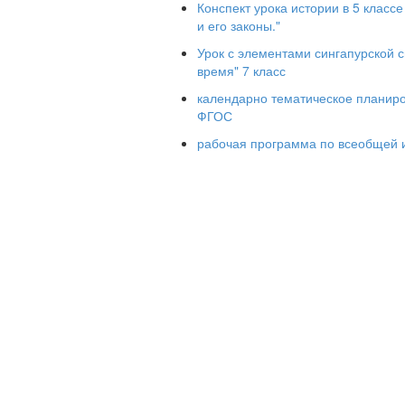
Конспект урока истории в 5 класс
и его законы."
Схема: сферы
Урок с элементами сингапурской 
П
время" 7 класс
Э
календарно тематическое планиров
С
ФГОС
Д
рабочая программа по всеобщей и
Экономика
– деньги, сфера производ
благ.
Политика
– власть, вертикальные отн
Социум
– общение, горизонтальные о
Культура
– мысли, сфера религии, иск
Найди три дополнительные сферы: чел