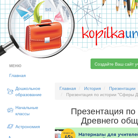
kopilka
ur
Создайте Ваш сайт у
МЕНЮ
Главная
Дошкольное
Главная
История
Презентации
образование
Презентация по истории "Сферы Др
Начальные
Презентация по
классы
Древнего общ
Астрономия