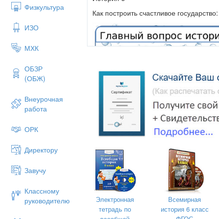
Физкультура
Как построить счастливое государство
ИЗО
МХК
ОБЗР
(ОБЖ)
Внеурочная
работа
ОРК
Директору
Завучу
Классному
Электронная
Всемирная
руководителю
тетрадь по
история 6 класс
Главный вопрос истории
всеобщей
ФГОС