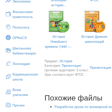
Экономика
истории...
Удалось ли построить счастливое госу
Финансовая
Этот вопрос для конкретики мы разби
грамотность
экономическую, социальную и духовну
Психологу
История
История Древних
ОРКиСЭ
Новейшего
цивилизаций
времени (1945 –...
Школьному
библиотекарю
Предмет:
История
Логопедия
Категория:
Презентации
Презентация
Целевая аудитория: 5 класс.
Коррекционная
Урок соответствует ФГОС
школа
Всем
Похожие файлы
учителям
Прочее
Разработка урока по всемирной и