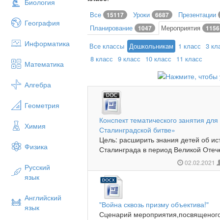
Биология
Все
Уроки
Презентации
15117
6687
География
Планирование
Мероприятия
1047
1156
Информатика
Все классы
Дошкольникам
1 класс
3 кл
8 класс
9 класс
10 класс
11 класс
Математика
Алгебра
Геометрия
Конспект тематического занятия для 
Химия
Сталинградской битве»
Цель: расширить знания детей об ис
Физика
Сталинграда в период Великой Отече
02.02.2021
Русский
язык
Английский
"Война сквозь призму объектива!"
язык
Сценарий мероприятия,посвященого