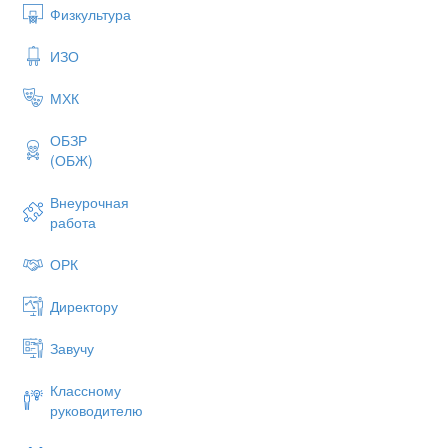
Физкультура
ИЗО
МХК
ОБЗР
(ОБЖ)
Внеурочная
работа
ОРК
Директору
Завучу
Классному
руководителю