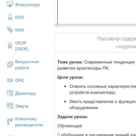
Физкультура
память
устройства памяти
ИЗО
обработка информации
МХК
мышление
Просмотр содер
устройство обработки
ОБЗР
«поуроч
(ОБЖ)
прием информации
органы чувств
Внеурочная
Тема урока:
Современные тенденции
работа
развития архитектуры ПК.
устройства ввода
Цели урока:
передача информации
ОРК
Освоить основные характеристи
речь, двигательная система
устройств компьютера;
Директору
устройства вывода
Иметь представление о функци
Слайд №5
Завучу
оборудования.
Слайд №6
Задачи урока:
Классному
Устройства ввода информации переводя
руководителю
Обучающая:
язык машинных кодов
 обобщение и расширение знаний уч