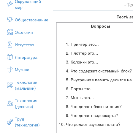
Окружающий
«Те
достаточное для пользователя и програ
мир
Компьютер
Тест
II
в
Обществознание
(по назначению)
Вопросы
Универсальное техническое
Экология
средство для работы
Принтер это…
Искусство
с информацией
Плоттер это…
Литература
(по принципам устройства)
Колонки это…
Модель человека,
Музыка
Что содержит системный блок?
работающего
Внутренняя память делится н
Технология
с информацией
(мальчики)
Порты это …
Слайд №4
Сравнительные характерист
Мышь это…
Технология
функция
Что делает блок питания?
(девочки)
человек
Что делает видеокарта?
Труд
компьютер
10. Что делает звуковая плата?
(технология)
хранение информации