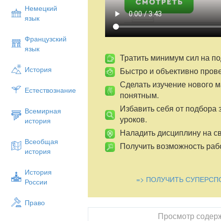
· воспитание аккуратности, точности, са
Немецкий
язык
· повышение познавательного интереса 
Учебник/литература:
«Информатика» дл
Французский
Параскун,Алматы. «Арман-ПВ»
язык
2
Тратить минимум сил на по
Оборудование
История
Быстро и объективно пров
раздаточные материалы (опорные консп
Сделать изучение нового 
Естествознание
Ход урока:
понятным.
I
.Организационный момент.
Приветств
Избавить себя от подбора 
Всемирная
Заполнение журнала.
уроков.
история
II
. Проверка домашнего задания.
Пров
Наладить дисциплину на св
Всеобщая
III
. Объяснение новой темы.
Получить возможность рабо
история
Слайд №1
озвучивание темы
История
Урок по теме:
«Современные тенденци
=> ПОЛУЧИТЬ СУПЕРСП
России
Слайд №2
тест
Право
Слайд №3
Архитектура ЭВМ
Просмотр содер
Под архитектурой ЭВМ
понимают опис