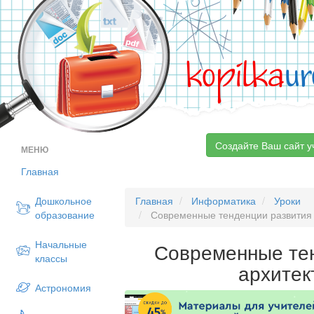
kopilka
ur
Создайте Ваш сайт у
МЕНЮ
Главная
Дошкольное
Главная
Информатика
Уроки
образование
Современные тенденции развития 
Начальные
Современные те
классы
архитек
Астрономия