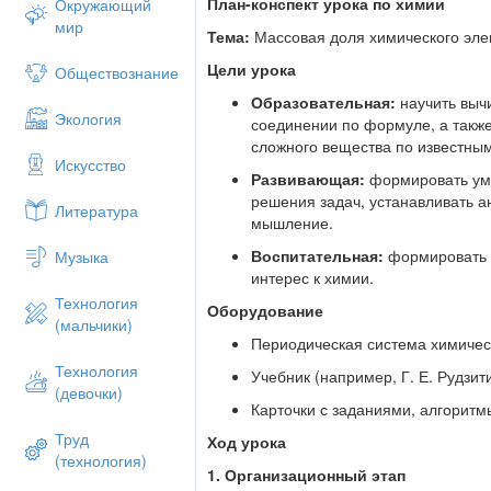
План-конспект урока по химии
Окружающий
6. Закрепление и практическое прим
мир
Тема:
Массовая доля химического эле
Решение задач разного уровня сл
Цели урока
Обществознание
формулы вещества по массовым 
Обсуждение практического значен
Образовательная:
научить выч
Экология
обогащение продуктов йодом).
соединении по формуле, а такж
сложного вещества по известны
7. Подведение итогов и рефлексия
Искусство
Развивающая:
формировать уме
Обсуждение достигнутых результатов, с
решения задач, устанавливать а
Литература
эпиграфа урока (например, слова Н. Заб
мышление.
8. Домашнее задание
Воспитательная:
формировать о
Музыка
Изучить соответствующий параграф учеб
интерес к химии.
подготовить мини-сообщение или презе
Технология
Оборудование
жизни.
(мальчики)
Периодическая система химичес
Примеры задач для урока
Технология
Учебник (например, Г. Е. Рудзит
Рассчитать массовую долю кислор
(девочки)
Определить формулу соединения 
Карточки с заданиями, алгоритм
доля железа — 70%.
Труд
Ход урока
Найти массовое соотношение эле
(технология)
1. Организационный этап
Методические рекомендации