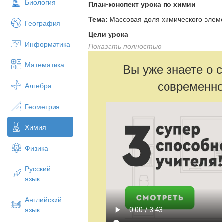
Биология
План-конспект урока по химии
Тема:
Массовая доля химического элем
География
Цели урока
Информатика
Показать полностью
Образовательная:
научить вычис
соединении по формуле, а также
Математика
Вы уже знаете о 
сложного вещества по известным
Развивающая:
формировать умен
современно
Алгебра
решения задач, устанавливать ан
Воспитательная:
формировать от
Геометрия
интерес к химии.
Оборудование
Химия
Периодическая система химически
Физика
Учебник (например, Г. Е. Рудзитис
Карточки с заданиями, алгоритмы 
Русский
Ход урока
язык
1. Организационный этап
Английский
Приветствие, проверка готовности к уро
язык
2. Мотивация и постановка цели