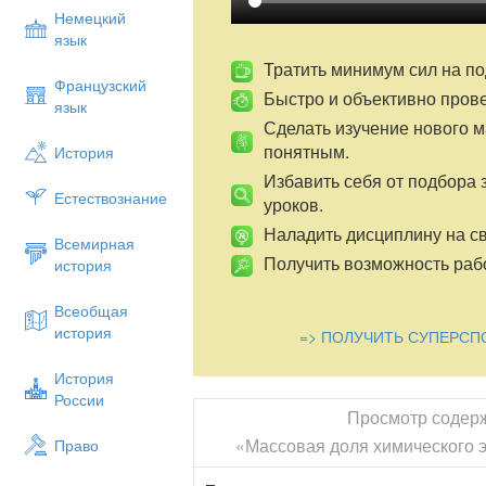
Немецкий
Обсуждение значения воды для жизни на
язык
вопросы о составе веществ и массовых 
Совместное определение темы и цели у
Тратить минимум сил на по
Французский
Быстро и объективно пров
3. Актуализация знаний
язык
Сделать изучение нового 
Фронтальная беседа и индивидуальные
понятным.
История
относительной атомной и молекулярно
элементов.
Избавить себя от подбора 
Естествознание
уроков.
4. Изучение нового материала
Наладить дисциплину на св
Введение понятия «массовая доля
Всемирная
математическими задачами.
Получить возможность рабо
история
Вывод формулы для расчёта масс
веществе:W(Э)=n⋅Ar(Э)Mr(веществ
Всеобщая
число атомов элемента, Ar
Ar
— от
история
=> ПОЛУЧИТЬ СУПЕРСП
относительная молекулярная мас
Работа с учебником: чтение опре
История
массовая доля элементов в воде).
России
Просмотр содер
5. Первичное закрепление
«Массовая доля химического 
Право
Решение типовых задач у доски и 
Самостоятельная работа с после