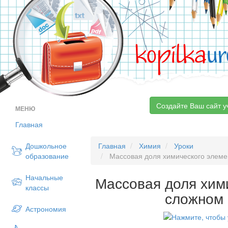
kopilka
ur
Создайте Ваш сайт у
МЕНЮ
Главная
Дошкольное
Главная
Химия
Уроки
образование
Массовая доля химического элеме
Начальные
Массовая доля хим
классы
сложном
Астрономия