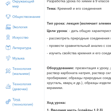
острые режущие края.
Разработка урока по химии в 9 классе
Окружающий
мир
Второй тип природных соединений кре
Тема
:
Кремний и его соединения
распространённые алюмосиликаты: гран
Обществознание
(слайд 7)
Тип урока: лекция (включает элем
Не содержащий алюминия силикат –
ас
Экология
огнестойкие ткани)
Цели урока
: - дать общую характерис
Искусство
Оксид кремния (IV) необходим и растен
- рассмотреть природные соединения 
стеблям растений и покровам животных (
- провести сравнительный анализ с с
Литература
лезвие, чешуя рыб, панцири насекомых,
животных содержат оксид кремния (IV).
- изучить свойства кремния и его соед
Музыка
Кремний придаёт гладкость и прочность 
живых организмов – диатомовых водоро
Оборудование:
презентация к уроку,
Технология
скелеты)
( слайд 9)
раствор карбоната натрия, раствор си
(мальчики)
4. Строение и свойства атомов (слай
пробирками; образцы природных соеди
хрусталь, кварц и др.), образцы издел
Технология
(в сравнении с углеродом)
керамики.
(девочки)
1 ученик у доски: характеристика полож
элементов
Труд
Ход урока:
(технология)
Д.И. Менделеева, возможные степени о
формулы атома кремния.
1. Вводная часть
(слайды 1,2,3)