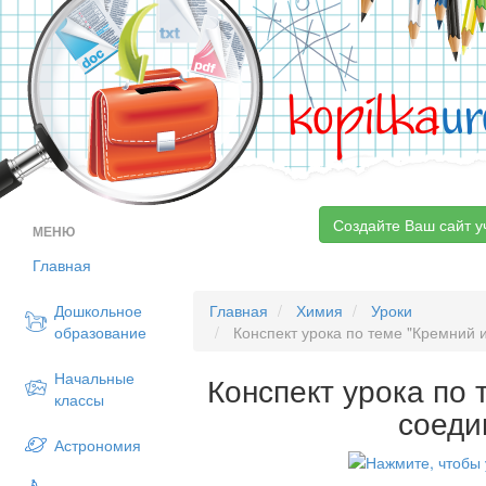
kopilka
ur
Создайте Ваш сайт у
МЕНЮ
Главная
Дошкольное
Главная
Химия
Уроки
образование
Конспект урока по теме "Кремний 
Начальные
Конспект урока по 
классы
соеди
Астрономия