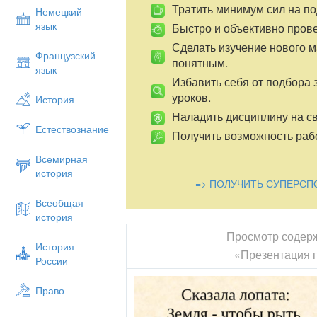
Тратить минимум сил на по
Немецкий
язык
Быстро и объективно пров
Сделать изучение нового 
Французский
понятным.
язык
Избавить себя от подбора 
уроков.
История
Наладить дисциплину на св
Естествознание
Получить возможность рабо
Всемирная
история
=> ПОЛУЧИТЬ СУПЕРСП
Всеобщая
история
Просмотр содер
История
«Презентация п
России
Право