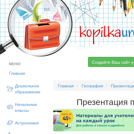
kopilka
ur
Создайте Ваш сайт у
МЕНЮ
Главная
Дошкольное
Главная
География
Презентац
образование
Презентация п
Начальные
классы
Астрономия