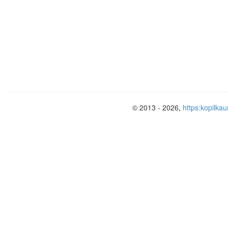
увеличивается всего на 0,5-2 см.
© 2013 - 2026,
https:kopilkau
В.В.Докучаев.
(1846-1903)
Основополо