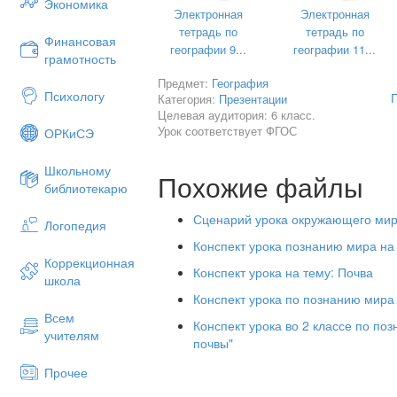
Экономика
Электронная
Электронная
тетрадь по
тетрадь по
Финансовая
географии 9...
географии 11...
грамотность
Предмет:
География
Психологу
Категория:
Презентации
Целевая аудитория: 6 класс.
Урок соответствует ФГОС
ОРКиСЭ
Школьному
Похожие файлы
библиотекарю
Сценарий урока окружающего мира
Логопедия
Вопрос:
Что такое почва?
Конспект урока познанию мира на
Коррекционная
Конспект урока на тему: Почва
школа
Конспект урока по познанию мира 
Всем
Конспект урока во 2 классе по по
учителям
почвы"
Прочее