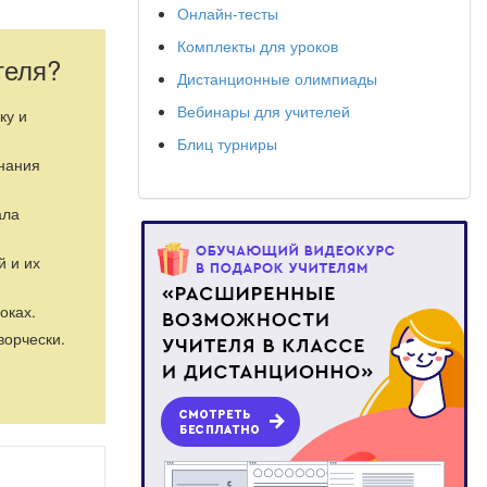
Онлайн-тесты
Комплекты для уроков
теля?
Дистанционные олимпиады
Вебинары для учителей
ку и
Блиц турниры
знания
ала
й и их
оках.
ворчески.