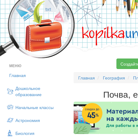
kopilka
ur
Создайт
МЕНЮ
Главная
Главная
География
П
Дошкольное
Почва, е
образование
Начальные классы
Астрономия
Биология