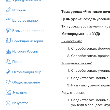
История
Тема урока: «Что такое поч
Цель урока:
создать условия
Естествознание
Тип урока:
урок изучения но
Всемирная история
Метапредметные УУД:
Личностные:
Всеобщая история
Способствовать формир
История России
Способствовать проявл
Право
Коммуникативные:
Способствовать умению
Окружающий мир
Содействовать пониман
Обществознание
Развитию умения задава
Регулятивные:
Экология
Содействовать пониман
Искусство
учителя в процессе из