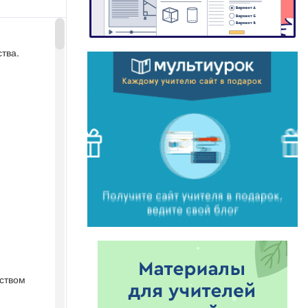
тва.
дством