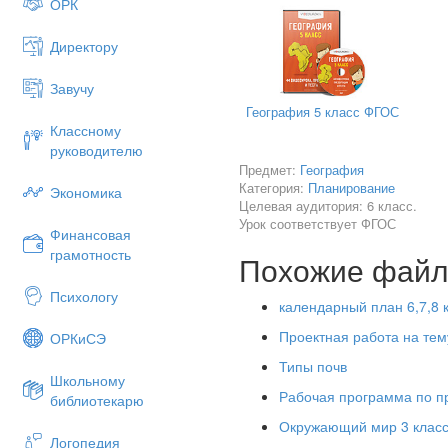
ОРК
2. Проверка домашнего зад
Дома вы рисовали знаки, пом
Директору
Выставка работ учащих
Завучу
Тестовая работа для у
География 5 класс ФГОС
1. Какое из веществ ты испо
Классному
руководителю
в) крахмал
п) воду
д) соль
Предмет:
География
Категория:
Планирование
2.Какая вода нужна людям?
Экономика
Целевая аудитория: 6 класс.
м) прозрачная с) бесцветная
Урок соответствует ФГОС
Финансовая
3.От чего загрязняется вода в
грамотность
Похожие фай
ф) от использования воды в 
Психологу
календарный план 6,7,8 
ч) от слива без фильтрации с
Проектная работа на тем
ОРКиСЭ
э) от использования воды жи
Типы почв
4.Что используют на заводах
Школьному
Рабочая программа по п
в) фильтры
з) пластиковые тр
библиотекарю
Окружающий мир 3 класс
5. Кто страдает от загрязнен
Логопедия