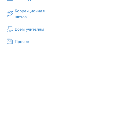
а) всё живое
б) никто в) толь
Коррекционная
школа
3. Постановка учебной зада
Всем учителям
- Я сегодня для вас приготов
Она весь мир кормит, сама ж
Прочее
- Правильно, ЗЕМЛЯ.
- Но у слова ЗЕМЛЯ есть неск
- Кто догадался, о чём мы се
- Но давайте вернёмся к тест
- А как это слово относится 
- Посмотрите на основные во
Что такое почва?
Кто живёт в почве?
Какое основное свойст
Что входит в состав по