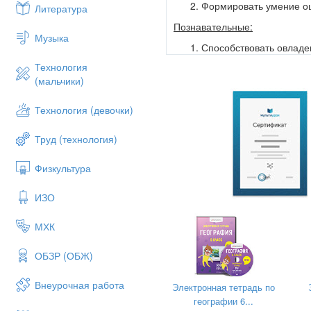
Формировать умение оц
Литература
Познавательные:
Музыка
Способствовать овладе
Технология
Способствовать осущес
(мальчики)
Предметные УУД:
Познакомить с понятием
Технология (девочки)
Учить бережному отнош
Труд (технология)
Ход урока.
Физкультура
Эмоциональный настр
Чтоб природе другом стать,
ИЗО
Тайны все её узнать,
Все загадки разгадать,
МХК
Научитесь наблюдать,
Будем вместе развивать у се
ОБЗР (ОБЖ)
А поможет всё узнать наша л
- Сегодня мы с вами продолж
Внеурочная работа
Электронная тетрадь по
почему нужно беречь воду и 
географии 6...