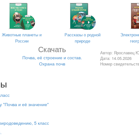
ания.
огающие беречь людям воду. Давайте посмотрим на эти знаки.
ся и объяснения заков.
чащихся. Кружочками выделите буквы правильных ответов.
Животные планеты и
Рассказы о родной
Электрон
льзуешь в повседневной жизни больше всего?
России
природе
геог
Скачать
Автор: Ярославец Ю
Почва, её строение и состав.
Дата: 14.05.2026
Охрана почв
Номер свидетельст
о) чистая
 реках и озерах?
лы
быту
класс
точных вод заводов и фабрик, нечистот с ферм
у "Почва и её значение"
вотными
 и фабриках для очистки воды?
риродоведению, 5 класс
убы и) кислоты
.
ия вод?