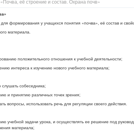
«Почва, её строение и состав. Охрана почв»
ва»
 для формирования у учащихся понятия «почва», её состав и свойс
вого материала.
ованию положительного отношения к учебной деятельности;
ению интереса к изучению нового учебного материала;
 слушать собеседника;
ию и принятию различных точек зрения;
ть вопросы, использовать речь для регуляции своего действия.
ию учебной задачи урока, и осуществлять ее решение под руково
учения материала;