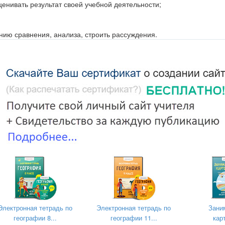
енивать результат своей учебной деятельности;
нию сравнения, анализа, строить рассуждения.
твлению поиска информации по образцу.
 «почва». Выявить основные свойства и состав почвы.
ению к земле.
ой на урок.
бя внимательность,
юбознательность.
им постигать различные тайны природы. Но сначала, мы должны в
Электронная тетрадь по
Электронная тетрадь по
Зани
как?
географии 8...
географии 11...
кар