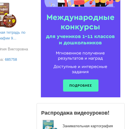
ная тетрадь по
рафии 9...
лия Викторовна
ва:
685758
Распродажа видеоуроков!
Занимательная картография