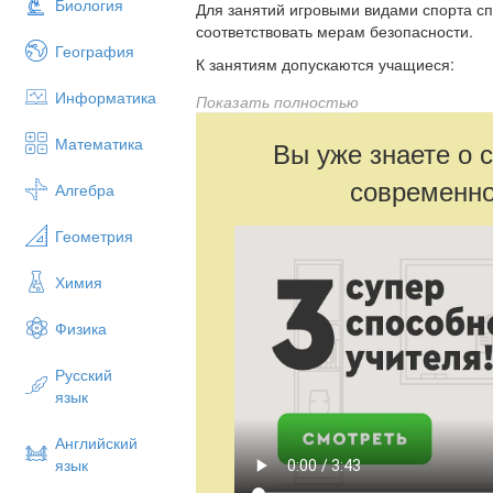
Биология
Для занятий игровыми видами спорта с
соответствовать мерам безопасности.
География
К занятиям допускаются учащиеся:
Информатика
• отнесенные по состоянию здоровья к 
Показать полностью
медицинским группам;
Математика
Вы уже знаете о 
• прошедшие инструктаж по мерам безо
современно
• имеющие спортивную обувь и форму,
Алгебра
соответствующую теме и условиям пров
Геометрия
Химия
Физика
Русский
язык
Английский
язык