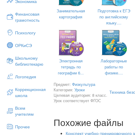
Экономика
Занимательная
Подготовка к ЕГЭ
Финансовая
картография
по английскому
грамотность
языку....
Психологу
ОРКиСЭ
Школьному
Электронная
Лабораторные
библиотекарю
тетрадь по
работы по
географии 6...
физике....
Логопедия
Предмет:
Физкультура
Коррекционная
Категория:
Уроки
Техника без
Целевая аудитория: 8 класс.
школа
Урок соответствует ФГОС
Всем
учителям
Похожие файлы
Прочее
Конспект учебно-тренировочного 