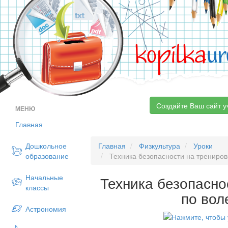
kopilka
ur
Создайте Ваш сайт у
МЕНЮ
Главная
Дошкольное
Главная
Физкультура
Уроки
образование
Техника безопасности на трениров
Начальные
Техника безопасно
классы
по вол
Астрономия