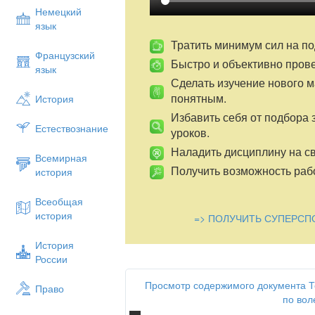
Немецкий
язык
Тратить минимум сил на по
Французский
Быстро и объективно пров
язык
Сделать изучение нового 
понятным.
История
Избавить себя от подбора 
Естествознание
уроков.
Наладить дисциплину на св
Всемирная
Получить возможность рабо
история
Всеобщая
история
=> ПОЛУЧИТЬ СУПЕРСП
История
России
Просмотр содержимого документа Т
Право
по вол