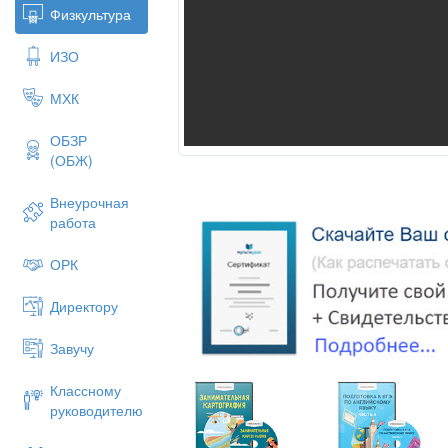
Физкультура
ИЗО
МХК
ОБЗР
(ОБЖ)
Внеурочная
работа
ОРК
Директору
Завучу
Классному
руководителю