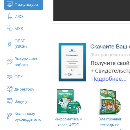
Физкультура
ИЗО
МХК
ОБЗР
(ОБЖ)
Внеурочная
работа
ОРК
Директору
Завучу
Классному
Информатика 4
Электронная
руководителю
класс ФГОС
тетрадь по