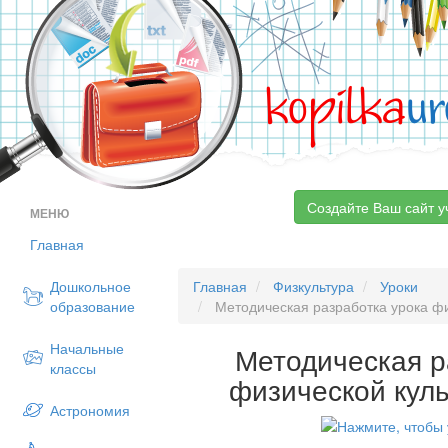
kopilka
ur
Создайте Ваш сайт у
МЕНЮ
Главная
Дошкольное
Главная
Физкультура
Уроки
образование
Методическая разработка урока фи
Начальные
Методическая р
классы
физической куль
Астрономия