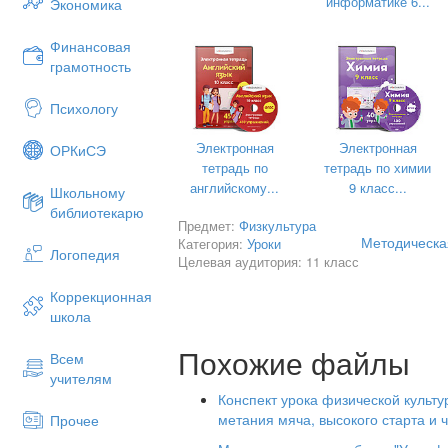
информатике 6...
Экономика
Финансовая
грамотность
Психологу
Электронная
Электронная
ОРКиСЭ
тетрадь по
тетрадь по химии
английскому...
9 класс...
Школьному
библиотекарю
Предмет:
Физкультура
Методическа
Категория:
Уроки
Логопедия
Целевая аудитория: 11 класс
Коррекционная
школа
Похожие файлы
Всем
учителям
Конспект урока физической культу
метания мяча, высокого старта и 
Прочее