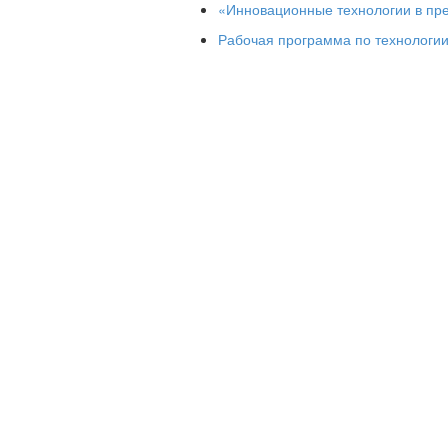
«Инновационные технологии в пре
Рабочая программа по технологии 
Родоманово
Содер
Введение…………………………………
Информационно – коммуникатив
тренировочным процес
Гаджеты – как устройства для о
спортивной жизни челов
Мобильные приложения в физи
Заключение……………………………
Список литературы………………