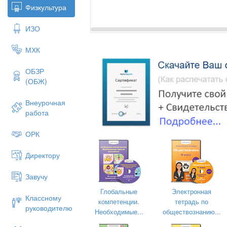
Физкультура
ИЗО
МХК
ОБЗР
(ОБЖ)
Внеурочная
работа
ОРК
Исследовател
Директору
Информационные те
Завучу
Глобальные
Электронная
Классному
компетенции.
тетрадь по
руководителю
Необходимые...
обществознанию...