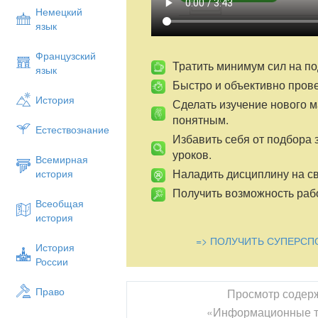
Немецкий
язык
Французский
Тратить минимум сил на по
язык
Быстро и объективно пров
История
Сделать изучение нового 
понятным.
Естествознание
Избавить себя от подбора 
уроков.
Всемирная
Наладить дисциплину на св
история
Получить возможность рабо
Всеобщая
история
=> ПОЛУЧИТЬ СУПЕРСП
История
России
Право
Просмотр содер
«Информационные те