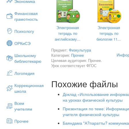
Экономика
Финансовая
грамотность
Электронная
Электронная
Психологу
тетрадь по
тетрадь по
английскому...
биологии 11...
ОРКиСЭ
Предмет:
Физкультура
Инфор
Категория:
Прочее
Школьному
Выполнил: 
Целевая аудитория: Прочее.
библиотекарю
Тимофеев Дан
Урок соответствует ФГОС
Логопедия
Похожие файлы
Коррекционная
школа
Доклад «Использование информац
на уроках физической культуры
Всем
Презентация по теме: Информаци
учителям
учителя физической культуры
Прочее
Баяндама "А?паратты? коммуникат