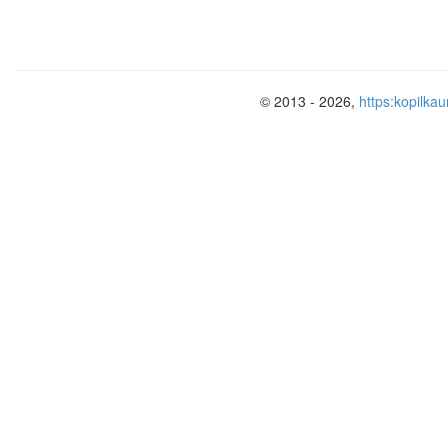
ТЕХНИКА СТОЙКА НА ЛОПАТКАХ
© 2013 - 2026,
https:kopilkau
СТОЙКА НА ЛОПАТКАХ
«БЕРЁЗКА»