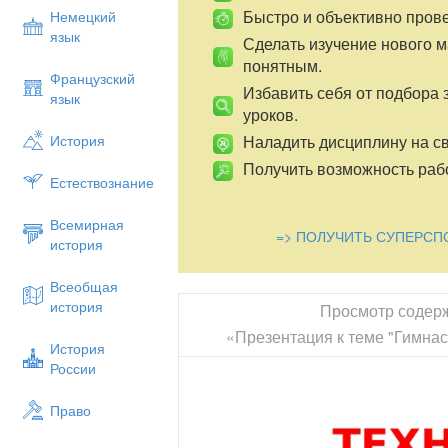
Быстро и объективно пров
Немецкий
язык
Сделать изучение нового 
понятным.
Французский
Избавить себя от подбора 
язык
уроков.
Наладить дисциплину на св
История
Получить возможность рабо
Естествознание
Всемирная
=> ПОЛУЧИТЬ СУПЕРСП
история
Всеобщая
история
Просмотр содер
«Презентация к теме "Гимнас
История
России
Право