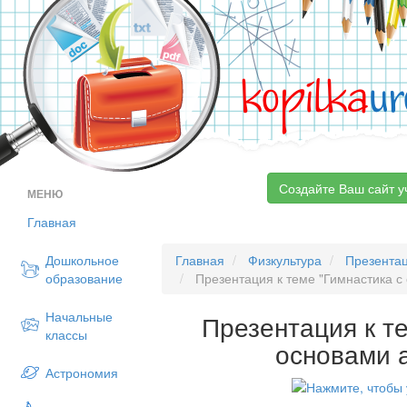
kopilka
ur
Создайте Ваш сайт у
МЕНЮ
Главная
Дошкольное
Главная
Физкультура
Презента
образование
Презентация к теме "Гимнастика с
Начальные
Презентация к т
классы
основами 
Астрономия