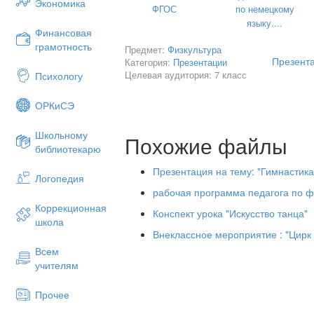
Экономика
ФГОС
по немецкому
языку....
ТЕХНИКА ВЫПОЛНЕНИЯ КУВЫРКА 
Финансовая
грамотность
Предмет:
Физкультура
Из упора присев, подать плечи впер
Презента
Категория:
Презентации
руки
Целевая аудитория: 7 класс
Психологу
выпрямляя ноги наклонить голову 
оттолкнуться ногами и переворачи
ОРКиСЭ
сделать перекат, опускаясь на лопа
Школьному
руки после отталкивания положить 
Похожие файлы
библиотекарю
перейти в упор присев.
Презентация на тему: "Гимнастика
Логопедия
рабочая программа педагога по фи
Коррекционная
Конспект урока "Искусство танца"
школа
Внеклассное мероприятие : "Цирк
Всем
учителям
Прочее