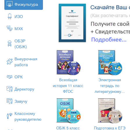
Физкультура
ИЗО
МХК
ОБЗР
КУВЫРОК ВПЕРЁД
(ОБЖ)
Кувырок вперёд является базовым
Внеурочная
работа
ОРК
Всеобщая
Электронная
история 11 класс
тетрадь по
Директору
ФГОС
литературному...
Завучу
Классному
руководителю
ОБЖ 5 класс
Подготовка к ЕГЭ