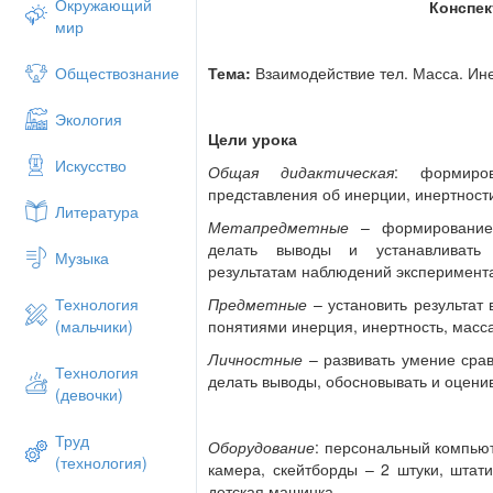
Окружающий
Конспек
Дайте определение механическом
мир
Дайте определение скорости
Тема:
Взаимодействие тел. Масса. Ин
Обществознание
Экология
Цели урока
Искусство
Общая дидактическая
: формиро
представления об инерции, инертности
Литература
Метапредметные
– формирование 
делать выводы и устанавливать 
Музыка
результатам наблюдений эксперимент
Предметные
– установить результат 
Технология
понятиями инерция, инертность, масс
(мальчики)
Личностные
– развивать умение сра
Технология
делать выводы, обосновывать и оценив
(девочки)
Труд
Оборудование
: персональный компью
(технология)
камера, скейтборды – 2 штуки, штатив
детская машинка.