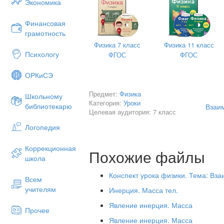
Экономика
2.
Этап всесторонней проверки знан
Финансовая
Дайте определение механическ
грамотность
Дайте определение скорости.
Физика 7 класс
Физика 11 класс
Психологу
ФГОС
ФГОС
Какая это величина – векторная
ОРКиСЭ
3. Этап подготовки к активному у
Предмет:
Физика
Школьному
№2, 3)
Категория:
Уроки
библиотекарю
Взаим
Целевая аудитория: 7 класс
Логопедия
«Я ещё не устал удивляться
Чудесам, что есть на земле
Коррекционная
Похожие файлы
школа
Телевизору, голосу рации,
Вентилятору на столе.
Конспект урока физики. Тема: Вз
Всем
учителям
Самолёты летят сквозь тучи,
Инерция. Масса тел.
Ходят по морю корабли.
Явление инерция. Масса
Прочее
Как до этих вещей могучих
Явление инерция. Масса