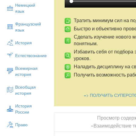
Лабораторное оборудование
: пинцет,
Немецкий
стальной, нить с петлёй на конце,
язык
открытий».
Тратить минимум сил на по
Французский
Быстро и объективно пров
Ход урока
.
язык
Сделать изучение нового 
История
понятным.
1. Организационный этап
: подготовка 
Избавить себя от подбора 
Естествознание
Сегодня вы не просто 7 класс, а научно
уроков.
ваш главный научный руководитель. Се
Наладить дисциплину на св
4 человека. Каждая группа будет пр
Всемирная
научно – исследовательского институт
Получить возможность рабо
история
сделать небольшое открытие и защитить 
Всеобщая
Каждую лабораторию будет представ
история
=> ПОЛУЧИТЬ СУПЕРСП
экспериментаторов для выполнения ис
исследований лаборатории будут о
История
представляет собой единый коллект
России
сделать новое открытие.
Просмотр содер
Право
«Взаимодействие т
2.
Этап всесторонней проверки знаний