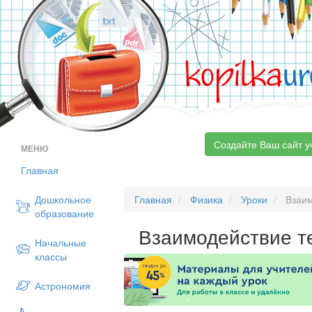
kopilka
ur
Создайте Ваш сайт у
МЕНЮ
Главная
Дошкольное
Главная
Физика
Уроки
Взаим
образование
Взаимодействие т
Начальные
классы
Астрономия