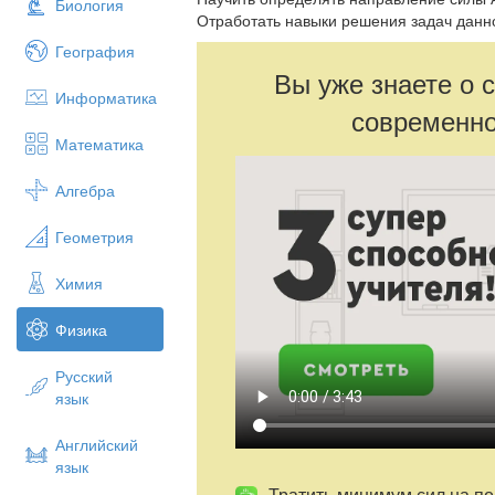
Биология
Отработать навыки решения задач данн
География
Вы уже знаете о 
Информатика
современно
Математика
Алгебра
Геометрия
Химия
Физика
Русский
язык
Английский
язык
Тратить минимум сил на по