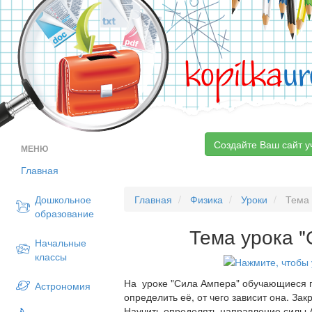
kopilka
ur
Создайте Ваш сайт у
МЕНЮ
Главная
Дошкольное
Главная
Физика
Уроки
Тема 
образование
Тема урока 
Начальные
классы
На уроке "Сила Ампера" обучающиеся п
Астрономия
определить её, от чего зависит она. За
Научить определять направление силы 