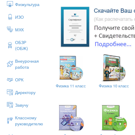
Физкультура
ИЗО
МХК
ОБЗР
(ОБЖ)
Целевая аудитория: для 11 класса
Внеурочная
работа
ОРК
Физика 11 класс
Физика 10 класс
Директору
Завучу
Классному
руководителю