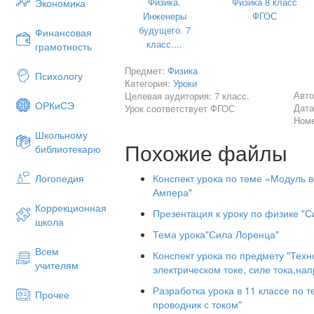
Физика.
Физика 8 класс
Экономика
Инженеры
ФГОС
будущего. 7
Финансовая
класс....
грамотность
Предмет:
Физика
Психологу
Категория:
Уроки
Авто
Целевая аудитория: 7 класс.
ОРКиСЭ
Дата
Урок соответствует ФГОС
Номе
Школьному
Похожие файлы
библиотекарю
Конспект урока по теме «Модуль 
Логопедия
Ампера"
Коррекционная
Презентация к уроку по физике "С
школа
Тема урока"Сила Лоренца"
Всем
Конспект урока по предмету "Тех
учителям
электрическом токе, силе тока,на
Разработка урока в 11 классе по т
Прочее
проводник с током"