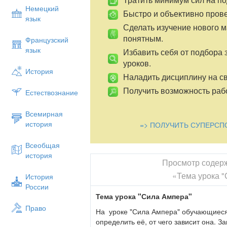
Немецкий
Быстро и объективно пров
язык
Сделать изучение нового 
понятным.
Французский
язык
Избавить себя от подбора 
уроков.
История
Наладить дисциплину на св
Получить возможность рабо
Естествознание
Всемирная
история
=> ПОЛУЧИТЬ СУПЕРСП
Всеобщая
история
Просмотр содер
«Тема урока 
История
России
Тема урока "Сила Ампера"
Право
На уроке "Сила Ампера" обучающиеся
определить её, от чего зависит она. 