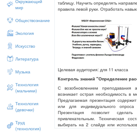
Окружающий
таблицу. Научить определять направ
мир
правила левой руки. Отработать навык
Обществознание
Экология
Искусство
Литература
Целевая аудитория: для 11 класса
Музыка
Контроль знаний "Определение рас
Технология
С возобновлением преподавания а
(мальчики)
возникает острая необходимость в м
Предлагаемая презентация содержи
Технология
или для индивидуального опроса
(девочки)
Презентация позволит сдела
привлекательным. Техническая со
Труд
выбирать на 2 слайде или использо
(технология)
помощью управляющей кнопки.