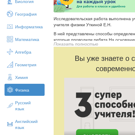
Биология
География
Исследовательская работа выполнена у
учителя физики Уткиной Е.Н.
Информатика
В ней представлены способы определен
Математика
которые проводили ребята.На основани
Показать полностью
вредных веществ в воздухе.Так же подн
Проведено анкетирование и выявлена св
Алгебра
Вы уже знаете о 
заболеваний среди подростков. В интер
табакокурения в нашей стране.
Геометрия
современно
Химия
Физика
Русский
язык
Английский
язык