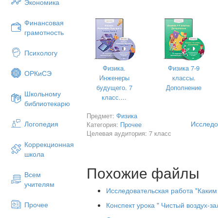
Экономика
Финансовая
грамотность
Психологу
Физика.
Физика 7-9
ОРКиСЭ
Инженеры
классы.
будущего. 7
Дополнение
Школьному
класс....
Оглавление
библиотекарю
Предмет:
Физика
Исследо
Логопедия
Категория:
Прочее
Целевая аудитория: 7 класс
Коррекционная
Введение. Актуальность экологиче
школа
становится во главу угла, так как 
50 лет на Земле не останется ни од
Похожие файлы
Всем
люди не задумаются о чистоте окр
учителям
Исследовательская работа "Каки
1. Что такое атмосфера. Свойства в
Прочее
Конспект урока " Чистый воздух-за