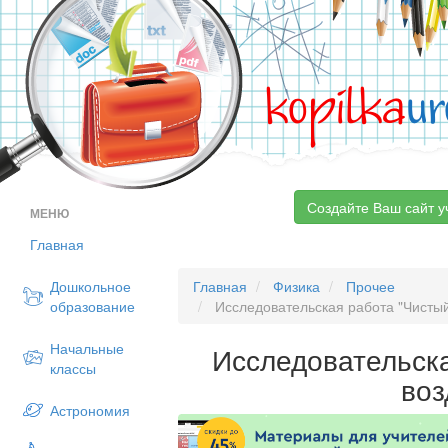
kopilka
ur
Создайте Ваш сайт у
МЕНЮ
Главная
Дошкольное
Главная
Физика
Прочее
образование
Исследовательская работа "Чистый
Начальные
Исследовательск
классы
воз
Астрономия