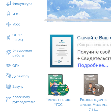
Физкультура
ИЗО
МХК
ОБЗР
(ОБЖ)
Внеурочная
Чистый воздух
работа
ОРК
Директору
Исследовательская работа для учен
Завучу
Классному
Физика 11 класс
Решение задач по
руководителю
ФГОС
физике. Механика
7-11...