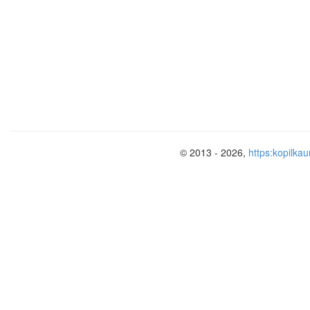
© 2013 - 2026,
https:kopilkau
Введение
В
на
прох