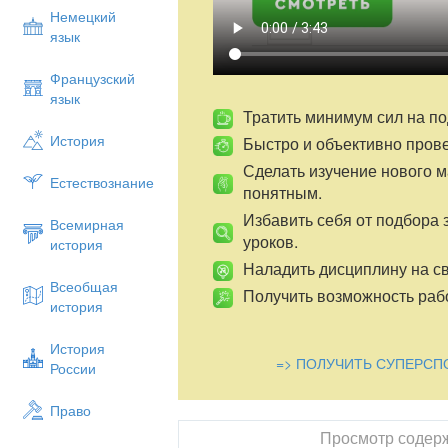
Немецкий
язык
Французский
язык
Тратить минимум сил на по
История
Быстро и объективно пров
Сделать изучение нового 
Естествознание
понятным.
Избавить себя от подбора 
Всемирная
уроков.
история
Наладить дисциплину на св
Всеобщая
Получить возможность рабо
история
История
=> ПОЛУЧИТЬ СУПЕРСП
России
Право
Просмотр содер