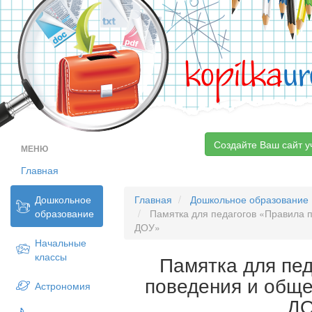
kopilka
ur
Создайте Ваш сайт у
МЕНЮ
Главная
Дошкольное
Главная
Дошкольное образование
образование
Памятка для педагогов «Правила 
ДОУ»
Начальные
классы
Памятка для пе
поведения и обще
Астрономия
Д