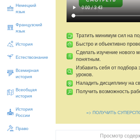
Немецкий
язык
Французский
язык
Тратить минимум сил на по
Быстро и объективно пров
История
Сделать изучение нового 
Естествознание
понятным.
Избавить себя от подбора 
Всемирная
уроков.
история
Наладить дисциплину на св
Всеобщая
Получить возможность рабо
история
История
=> ПОЛУЧИТЬ СУПЕРСП
России
Право
Просмотр содер