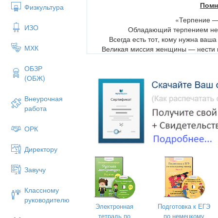
Помн
Физкультура
«Терпение —
ИЗО
Обладающий терпением не 
Всегда есть тот, кому нужна ваша
МХК
Великая миссия женщины — нести в
Коллектив — это тоже семья. Укр
мыслями, добрыми слов
ОБЗР
Ваши объяснения должны быть 
(ОБЖ)
Когда ребенок разговаривает с в
Внеурочная
Не скупитесь
работа
Не создавайте конф
Следите за внешнос
ОРК
Ваше отношение к работе, людям, пр
Воспитывая дет
Директору
Любить ребенка так
Завучу
Уважать в каждом 
Хвалить, поощрять, ободрять, созд
атмос
Классному
Замечать не недостатки ребен
руководителю
Электронная
Подготовка к ЕГЭ
Сделать родителей своими со
тетрадь по
по немецкому