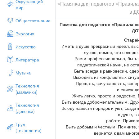
Окружающий
«Памятка для педагогов «Правила
мир
в Д
Обществознание
Памятка для педагогов «Правила п
ДО
Экология
Стара
Иметь в душе прекрасный идеал, высо
Искусство
лучше, помня, что соверш
Расти профессионально, быть 
Литература
педагогической науки, не ост
Быть всегда в равновесии, сде
Музыка
Выходить из конфликтных ситуа
Прощать, сочувствовать, сопе
Технология
и снисход
(мальчики)
Жить легко, просто и радостно.
Быть всегда доброжелательным. Дру
Технология
Всюду навести порядок и уют, создат
(девочки)
в душе, в 
работе. Привива
Труд
Быть добрым и честным. Помните, ч
(технология)
вернется к вам много