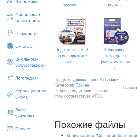
Разговаривать с ребенком за
Экономика
русской...
языку....
Поощрять стремление реб
Финансовая
В детском сад
грамотность
Кричать и нака
Выставлять проступки дете
Психологу
Приходить к детям с 
Обсуждать с родителями п
ОРКиСЭ
Оставлять д
Подготовка к ЕГЭ
Электронная
Унижать 
по информатике
тетрадь по
Школьному
ч.2....
русскому языку
библиотекарю
5...
Логопедия
Предмет:
Дошкольное образование
Категория:
Прочее
Памятк
Целевая аудитория: Прочее.
Коррекционная
Урок соответствует ФГОС
школа
Всем
учителям
Похожие файлы
Прочее
Консультация "Создание благопри