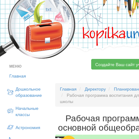
kopilka
ur
Создайте Ваш сайт у
МЕНЮ
Главная
Дошкольное
Главная
Директору
Планирова
образование
Рабочая программа воспитания дл
школы
Начальные
классы
Рабочая програм
основной общеобр
Астрономия