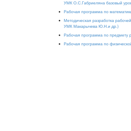
УМК О.С.Габриеляна базовый уро
1.3 Целевые ориентиры результатов в
Рабочая программа по математик
Методическая разработка рабочей
РАЗДЕЛ 2. СОДЕРЖАТЕЛЬНЫЙ
УМК Макарычева Ю.Н.и др.)
2.1 Уклад общеобразовательной орган
Рабочая программа по предмету р
2.2 Виды, формы и содержание воспи
Рабочая программа по физической
РАЗДЕЛ 3. ОРГАНИЗАЦИОННЫЙ
3.1 Кадровое обеспечение
3.2 Нормативно-методическое обеспе
3.3 Требования к условиям работы с
потребностями
3.4 Система поощрения социальной у
позиции обучающихся
3.5 Анализ воспитательного процесса
Примерный календарный план воспит