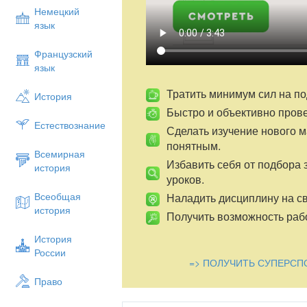
Немецкий
язык
Французский
язык
Тратить минимум сил на по
История
Быстро и объективно пров
Естествознание
Сделать изучение нового 
понятным.
Всемирная
Избавить себя от подбора 
история
уроков.
Всеобщая
Наладить дисциплину на св
история
Получить возможность рабо
История
России
=> ПОЛУЧИТЬ СУПЕРСП
Право