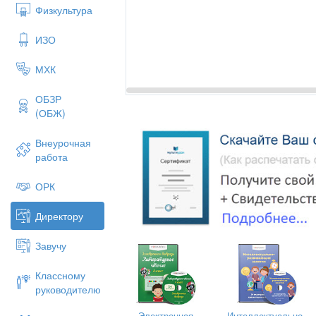
Физкультура
ИЗО
МХК
ОБЗР
РАБОЧАЯ ПРОГРА
(ОБЖ)
Внеурочная
МКОУ ООШ д. Ежово 
работа
ОРК
на 2022-
Директору
Завучу
Классному
руководителю
Электронная
Интеллектуально-