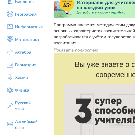
Биология
География
Программа является методическим док
Информатика
основных характеристик воспитательной
разрабатывается с учётом государствен
Математика
воспитания.
Показать полностью
Программа предназначена для планиро
Алгебра
воспитательной деятельности с целью
Вы уже знаете о 
результатов образования, определённы
Геометрия
современно
Химия
Физика
Русский
язык
Английский
язык