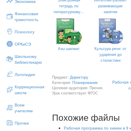
Экономика
тетрадь по
развивающие
литературному...
занятия
Финансовая
грамотность
Психологу
ОРКиСЭ
Азы шахмат
Культура речи: от
ударения до
Школьному
стилистики
библиотекарю
Ежово
Логопедия
Предмет:
Директору
СОДЕРЖАНИЕ
Рабочая 
Категория:
Планирование
Коррекционная
Целевая аудитория: Прочее.
о
школа
Урок соответствует ФГОС
Пояснительная записка
Всем
учителям
Похожие файлы
РАЗДЕЛ 1. ЦЕЛЕВОЙ
Прочее
Рабочая программа по химии в 9 кл
1.1 Цель и задачи воспитания обучаю