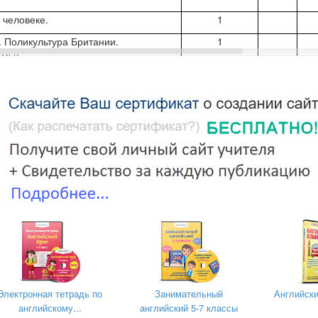
 человеке.
1
. Поликультура Британии.
1
емьи.
. Образ жизни.
1
 Переработка.
1
ены. Повторение материала.
1
у.
1
й страницей модуля № 2
1
обьется..( 12 часов)
1
ворение. Что происходит? Как
1
рессом?
даточные предложения цели,
1
Электронная тетрадь по
Занимательный
Английски
ины.
английскому...
английский 5-7 классы
ие Ш. Бронте. Джейн Эйр.
1