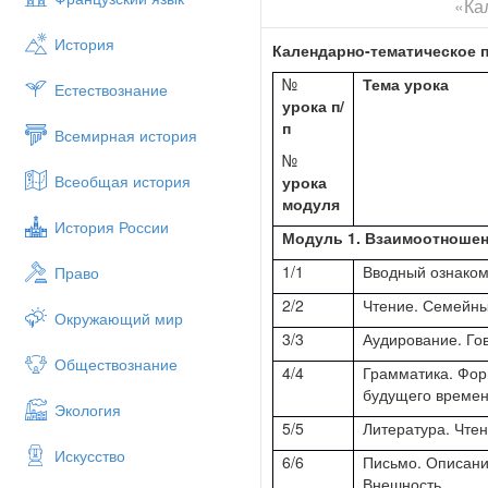
«Ка
История
Календарно-тематическое п
№
Тема урока
Естествознание
урока п/
п
Всемирная история
№
Всеобщая история
урока
модуля
История России
Модуль 1. Взаимоотношени
1/1
Вводный ознаком
Право
2/2
Чтение. Семейны
Окружающий мир
3/3
Аудирование. Го
Обществознание
4/4
Грамматика. Фор
будущего времен
Экология
5/5
Литература. Чтен
Искусство
6/6
Письмо. Описани
Внешность.