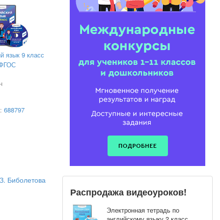
й язык 9 класс
ФГОС
н
а:
688797
З. Биболетова
Распродажа видеоуроков!
Электронная тетрадь по
английскому языку 2 класс