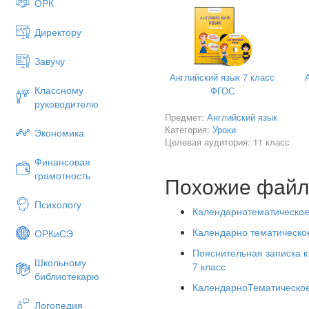
ОРК
18/5
Письмо. Структу
Директору
19/6
Письмо. Алгорит
Завучу
20/7
Культуроведение.
Английский язык 7 класс
21/8
Взгляд на Росси
Классному
ФГОС
Царицыно.
руководителю
Предмет:
Английский язык
22/9
Экология. Упако
Категория:
Уроки
Экономика
Целевая аудитория: 11 класс
23/10
Взгляд на экзам
Подготовка к тест
Финансовая
грамотность
24/11
Тест № 2.
Похожие фай
25/12
Работа с вводно
Психологу
Календарнотематическое 
Модуль 3. Права и ответст
Календарно тематическое
ОРКиСЭ
26/1
Чтение. Жертва 
Пояснительная записка к
Школьному
27/2
Аудирование. Гов
7 класс
библиотекарю
28/3
Грамматика. Инф
КалендарноТематическое
Логопедия
29/4
Литература. Дикк