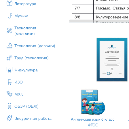
Литература
7/7
Письмо. Статья о
Музыка
8/8
Культуроведение
Викторианские с
Технология
9/9
Взгляд на Россию
(мальчики)
10/10
Экология. Мусор.
Технология (девочки)
11/11
Взгляд на экзам
Подготовка к тест
Труд (технология)
12/12
Тест № 1.
Физкультура
13/13
Работа с вводно
Модуль 2. Кто хочет- тот д
ИЗО
14/1
Чтение. Стресс.
МХК
15/2
Аудирование. Го
справится со ст
ОБЗР (ОБЖ)
16/3
Грамматика. При
Внеурочная работа
Английский язык 6 класс
результата, прич
ФГОС
17/4
Литература. Чтен