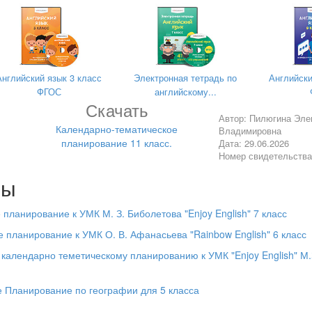
ра, виды неформального письма.
1
м написания неформального письма.
1
 Защита прав детей.
1
Английский язык 3 класс
Электронная тетрадь по
Английски
ю. Достопримечательности.
1
ФГОС
английскому...
Скачать
Автор: Пилюгина Эле
ванные продукты.
1
Календарно-тематическое
Владимировна
планирование 11 класс.
ены. Повторение материала.
1
Дата: 29.06.2026
Номер свидетельств
у.
1
лы
й страницей модуля № 3
1
планирование к УМК М. З. Биболетова "Enjoy English" 7 класс
венность.( 12 часов)
 планирование к УМК О. В. Афанасьева "Rainbow English" 6 класс
преступления.
1
 календарно теметическому планированию к УМК "Enjoy English" М.
орение. Права и ответственность.
1
инитив. Герундий. Причастие.
1
 Планирование по географии для 5 класса
енс. Великие ожидания.
1