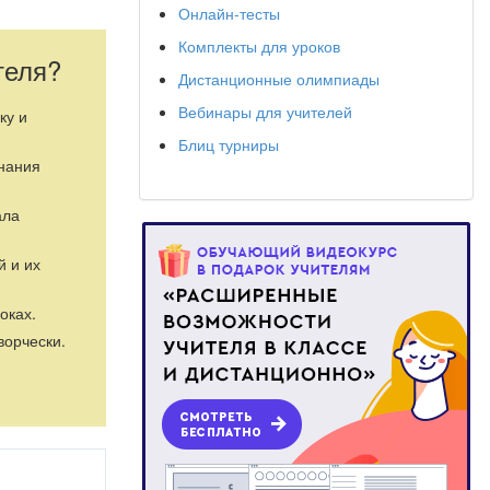
Онлайн-тесты
Комплекты для уроков
теля?
Дистанционные олимпиады
Вебинары для учителей
ку и
Блиц турниры
знания
ала
й и их
оках.
ворчески.