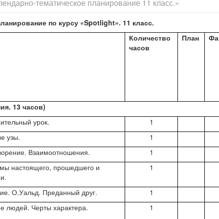
лендарно-тематическое планирование 11 класс.»
ланирование по курсу «
Spotlight
». 11 класс.
Количество
План
Фа
часов
я. 13 часов)
ительный урок.
1
е узы.
1
ворение. Взаимоотношения.
1
мы настоящего, прошедшего и
1
и.
ие. О.Уальд. Преданный друг.
1
е людей. Черты характера.
1