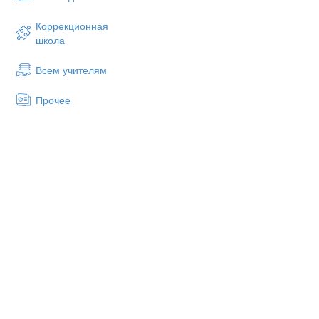
30/5
Письмо. Структур
Коррекционная
размышления.
школа
31/6
Письмо. Написан
Всем учителям
32/7
Культуроведение
33/8
Взгляд на Росси
Прочее
очерк.
34/9
Экология. Защит
35/10
Повторение матер
36/11
Тест № 3
37/12
Работа с вводно
Модуль 4.Опасность! (12 
38/1
Чтение. Травмы.
39/2
Аудирование. Го
40/3
Грамматика. Стр
41/4
Литература. М.Тв