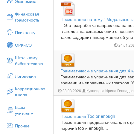
Экономика
Финансовая
Презентация на тему " Модальные г
грамотность
Эта разработка направлена на по
глаголов. на ознакомление с новым
Психологу
также содержит информацию об упот
ОРКиСЭ
24.01.20
Школьному
библиотекарю
Грамматические упражнения для 4 кл
Логопедия
Грамматические упражнения для за
времени и неправильных глаголов. УМК
Коррекционная
23.03.2026
Кузнецова Ирина Геннадье
школа
Всем
учителям
Презентация Too or enough
Презентация предназначена для отр
Прочее
наречий too и enough....