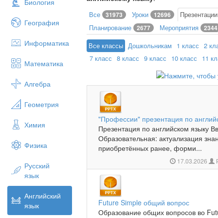
Биология
Все
Уроки
Презентаци
31973
12696
География
Планирование
Мероприятия
2677
2344
Информатика
Все классы
Дошкольникам
1 класс
2 кл
7 класс
8 класс
9 класс
10 класс
11 к
Математика
Алгебра
Геометрия
"Профессии" презентация по англий
Химия
Презентация по английском языку В
Образовательная: актуализация знан
Физика
приобретённых ранее, форми...
17.03.2026
Русский
язык
Английский
Future Simple общий вопрос
язык
Образование общих вопросов во Fut