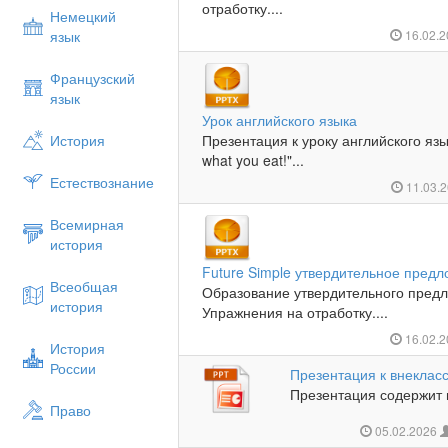
отработку....
Немецкий
язык
16.02.
Французский
язык
Урок английского языка
История
Презентация к уроку английского язык
what you eat!"...
Естествознание
11.03.
Всемирная
история
Future Simple утвердительное пред
Всеобщая
Образование утвердительного предло
история
Упражнения на отработку....
16.02.
История
России
Презентация к внекла
Презентация содержит в
Право
05.02.2026