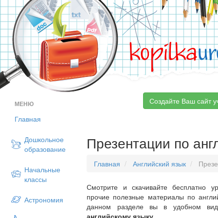
kopilka
ur
Создайте Ваш сайт у
МЕНЮ
Главная
Презентации по анг
Дошкольное
образование
Главная
Английский язык
Презе
Начальные
классы
Смотрите и скачивайте бесплатно ур
прочие полезные материалы по англий
Астрономия
данном разделе вы в удобном ви
английскому языку
.