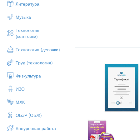
«Snow White and the seven dwar
Литература
and Dale», and many, many others
friendly. In fact, Disney has crea
Музыка
and nice to watch, his films end
One day an idea came to Disney. 
Технология
fun together. So he built Disneylan
(мальчики)
place for their parents to retur
Disneyland! You can meet all the
Технология (девочки)
Walt Disney died in December, 1
Труд (технология)
But he is not forgotten.
Список литературы:
Физкультура
http://www.disney.ru/ - официа
ИЗО
http://en.wikipedia.org/wiki/Th
http://silkdream.ru/60.htm - ка
МХК
http://us.disneylandparis.com/
ОБЗР (ОБЖ)
http://en.wikipedia.org/wiki/Di
Внеурочная работа
http://detstvo.taba.ru/blog/f/3
http://www.c-cafe.ru/days/bio/