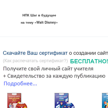
fs», «Donald Duck», «Winnie-The-Pooh», «Pluto», «Peter Pan», «Crue
. Some of them are bright, some are not, but all of them are usually 
ted a special animal world full of optimism and success. All Disney's sto
НПК Шаг в будущее
 happily. The audience always feels comfortable and enjoys his cartoon
He wanted to create a special place, a special land for children and p
на тему «
Walt
Disney
»
d in California near Los Angeles. It is a place for children of all ages. I
n to the world of childhood because that is what happens when they spen
 Disney characters, you can enjoy the nighttime water show “Fantasma
966, when he was 66. Walt Disney's memorial star on the Hollywood W
льный сайт Диснейленда в России
e_Walt_Disney_Company
ртинки героев мультфильмов
index.xhtml-официальный сайт Диснейленда (карта Диснейленда)
Выполнила
: Ховалыг Марта Маадыров
sneyland -история создания парка «Диснейленд»
9 класса МБОУ «Ак-Даш
449_Uolt_Disney_Walt_Disney_biografiya.html- биография Диснея
Руководитель:
Ховалыг Чойгана Анатольевна,
000154.php биография