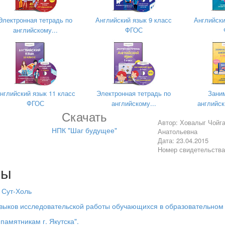
учитель английс
Электронная тетрадь по
Английский язык 9 класс
Английски
английскому...
ФГОС
нглийский язык 11 класс
Электронная тетрадь по
Зани
ФГОС
английскому...
английск
Скачать
Автор: Ховалыг Чойг
НПК "Шаг будущее"
Анатольевна
Дата: 23.04.2015
г
Номер свидетельств
лы
 Сут-Холь
ить жизнью и творчеством Уолта Диснея;
ыков исследовательской работы обучающихся в образовательном 
 памяти, мышления, воображения;
памятникам г. Якутска".