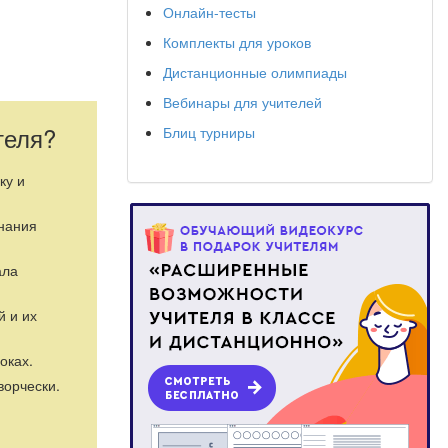
Онлайн-тесты
Комплекты для уроков
Дистанционные олимпиады
Вебинары для учителей
теля?
Блиц турниры
ку и
знания
ала
й и их
оках.
ворчески.
 изучаемому