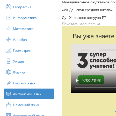
Муниципальное бюджетное об
География
«Ак-Дашская средняя школа»
Сут-Хольского кожууна РТ
Информатика
Показать полностью
НПК Шаг в будущее
Математика
на тему «
Walt
Disney
»
Вы уже знаете
Алгебра
Выполнила
: Ховалыг Марта М
9 класса МБОУ «Ак-Дашская 
Геометрия
Руководи
Химия
учитель а
2015 г
Физика
Цели:
Русский язык
Практическая цель: познакомит
Английский язык
Развивающая цель: развитие п
Воспитательная цель: воспитыв
Немецкий язык
языку.
Французский язык
Задачи: