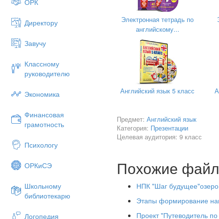
ОРК
Электронная тетрадь по
Директору
английскому...
Завучу
Классному
руководителю
Английский язык 5 класс
А
Экономика
Финансовая
Предмет:
Английский язык
грамотность
Категория:
Презентации
Целевая аудитория: 9 класс
Психологу
Похожие фай
ОРКиСЭ
Цели:
НПК "Шаг будущее"озеро
Школьному
библиотекарю
Практическая цель: познаком
Этапы формирование нав
Развивающая цель: развитие
Проект "Путеводитель по 
Логопедия