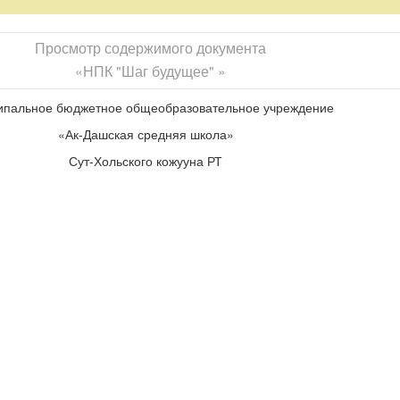
мени;
Просмотр содержимого документа
льтфильма» Уолта Диснея;
«НПК "Шаг будущее" »
 говорении.
пальное бюджетное общеобразовательное учреждение
is man. His name is Walt Disney. To many people in our century his
«Ак-Дашская средняя школа»
eated a lot of short cartoons and many, many longer films. The statue 
Сут-Хольского кожууна РТ
ngdom, Disney World, Florida. His name is very famous and not only in
1901 in Chicago, USA. Walt Disney Family Museum in San Francisco, C
the North of America for a place in the South, in California. The earliest
 When Walt Disney grew up, he began to draw pictures and to create 
 mouse the main character of the cartoons. He told his wife Lillian ab
acter as a funny, friendly little thing, who could speak, dance and sin
isney and his wife Lillian were young and fond of good jokes. They bu
by side. "That's a good idea," Lillian said. "Call him Mickey." So that is
 saw Mickey Mouse on the screen for the first time. Mickey became ver
n Walt Disney and his Mickey Mouse were famous stars.