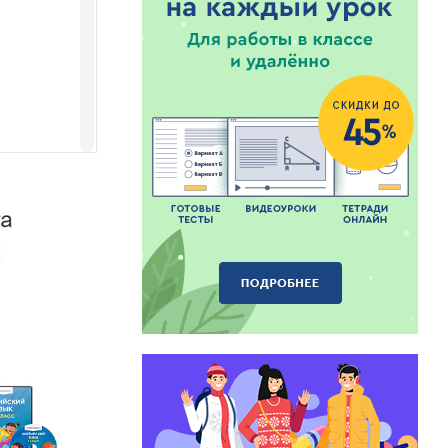
lla», «Chip
kind and
ries are easy
s very much.
arents to have
t is also a
d a day at
”.
alk of Fame.
на, ученица
ская СОШ».