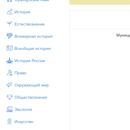
1)Повторение прошедшего вре
История
2) Ознакомить с лексикой «му
Естествознание
3)Развивать умение и навыки в
Do you know this man?
Муници
Всемирная история
I think that everybody knows th
Всеобщая история
world of cartoons. Disney has cr
on Main Street, USA, in Magic Ki
История России
Disney was born on December 5, 
Then his family left that city in 
of Mickey Mouse by Walt Disney.
Право
one day he had an idea to make a
cartoons. He saw this mouse char
Окружающий мир
fact, could live like a man.
Обществознание
“Two Disneys on one bike” Walt D
for-two where the riders sat side 
Экология
called him. In 1928 the audience
children and grown ups, and soo
Искусство
Then came other characters: