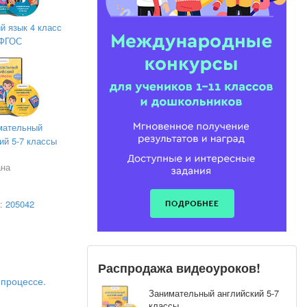
кого языка.
й язык 4 класс
ФГОС
мательный
ий 5-7 классы
ана
а:
205042
Распродажа видеоуроков!
процессе.
Занимательный английский 5-7
классы