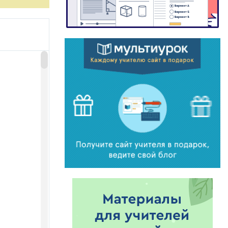
 name means the
of Walt Disney
 America. Elias
alifornia.
 known drawings
cartoons, and
out this
g and who, in
ilt a bicycle-
 what Disney
y popular with