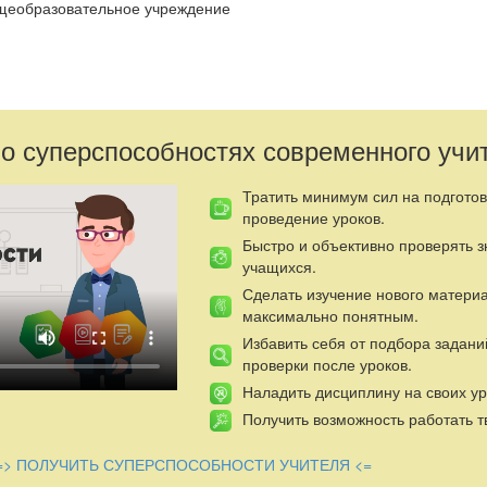
щеобразовательное учреждение
 о суперспособностях современного учи
аадыровна, ученица
Тратить минимум сил на подготов
СОШ».
проведение уроков.
тель:
Ховалыг Чойгана Анатольевна,
Быстро и объективно проверять 
учащихся.
нглийского языка.
Сделать изучение нового матери
максимально понятным.
Избавить себя от подбора задани
проверки после уроков.
ь жизнью и творчеством Уолта Диснея;
Наладить дисциплину на своих ур
амяти, мышления, воображения;
Получить возможность работать т
ать, любить творчества английских писателей; повысить интерес к
=> ПОЛУЧИТЬ СУПЕРСПОСОБНОСТИ УЧИТЕЛЯ <=