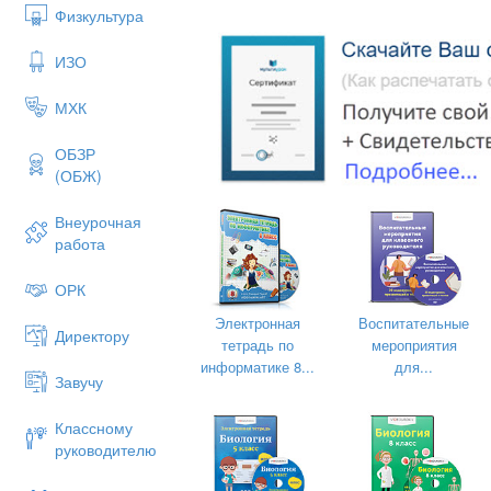
Физкультура
ИЗО
МХК
ОБЗР
(ОБЖ)
Внеурочная
работа
ОРК
Электронная
Воспитательные
«Лучше один раз увидеть,
Директору
тетрадь по
мероприятия
чем сто раз услышать».
информатике 8...
для...
Завучу
Антон сорвал с дерева яблоко средне
спелым и лишь в некоторых местах сре
Классному
зеленоватые тона. На хвостике этого я
руководителю
совсем не портило его внешний вид.