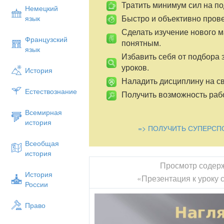
Тратить минимум сил на по
Немецкий
Быстро и объективно пров
язык
Сделать изучение нового 
Французский
понятным.
язык
Избавить себя от подбора 
уроков.
История
Наладить дисциплину на св
Естествознание
Получить возможность рабо
Всемирная
история
=> ПОЛУЧИТЬ СУПЕРСП
Всеобщая
история
Просмотр содер
История
«Презентация к уроку 
России
Право