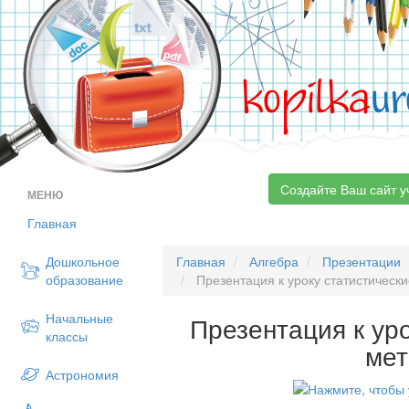
kopilka
ur
Создайте Ваш сайт у
МЕНЮ
Главная
Дошкольное
Главная
Алгебра
Презентации
образование
Презентация к уроку статистическ
Начальные
Презентация к ур
классы
ме
Астрономия