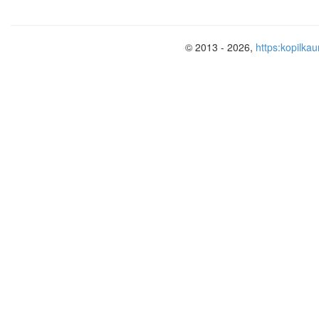
© 2013 - 2026,
https:kopilkau
Задание 1.
При проверке 70 работ по 
орфографических ошибок, допущенны
Число ошибок