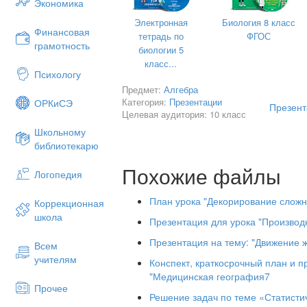
Экономика
Электронная
Биология 8 класс
Финансовая
тетрадь по
ФГОС
грамотность
биологии 5
класс...
Психологу
Предмет:
Алгебра
Категория:
Презентации
ОРКиСЭ
Презент
Целевая аудитория: 10 класс
Школьному
библиотекарю
Похожие файлы
Логопедия
План урока "Декорирование сложн
Коррекционная
школа
Презентация для урока "Производ
Презентация на тему: "Движение 
Всем
учителям
«Лучше один раз увидеть,
Конспект, краткосрочный план и п
"Медицинская география7
чем сто раз услышать».
Прочее
Решение задач по теме «Статисти