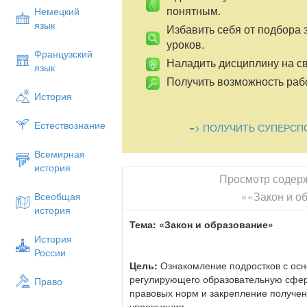
понятным.
Немецкий
язык
Избавить себя от подбора 
уроков.
Французский
Наладить дисциплину на св
язык
Получить возможность рабо
История
Естествознание
=> ПОЛУЧИТЬ СУПЕРСП
Всемирная
история
Просмотр содер
««Закон и о
Всеобщая
история
Тема: «Закон и образование»
История
России
Цель:
Ознакомление подростков с осн
регулирующего образовательную сфер
Право
правовых норм и закрепление получен
упражнения.