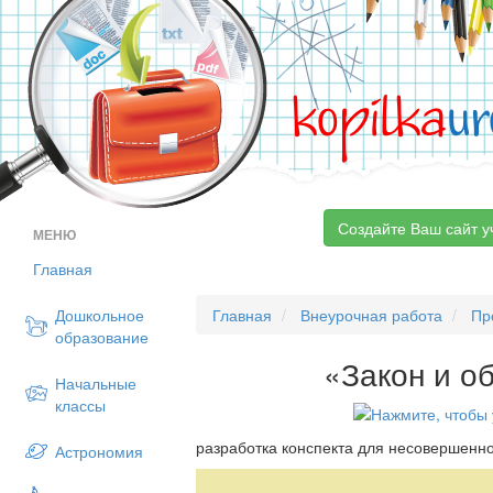
kopilka
ur
Создайте Ваш сайт у
МЕНЮ
Главная
Дошкольное
Главная
Внеурочная работа
Пр
образование
«Закон и о
Начальные
классы
разработка конспекта для несовершенно
Астрономия