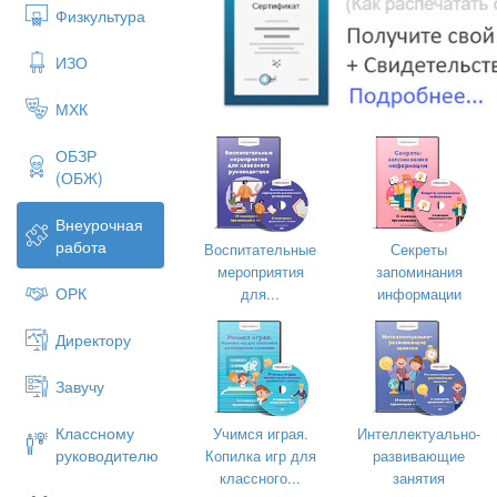
Физкультура
Оснащение:
ИЗО
Федеральный Закон № 273-ФЗ «О
МХК
Федерации».
Текстовые материалы с выдержка
ОБЗР
(ОБЖ)
Ход занятия:
Внеурочная
1. Организационный момент:
Привет
работа
Воспитательные
Секреты
ознакомление с темой урока и постано
мероприятия
запоминания
2. Основная часть:
ОРК
для...
информации
Этап 1. Изучение основных положений
Директору
Учитель организует чтение текста фе
индивидуально либо группами. Далее
Завучу
моментов закона:
Классному
Учимся играя.
Интеллектуально-
руководителю
Копилка игр для
развивающие
классного...
занятия
Определение понятия образова