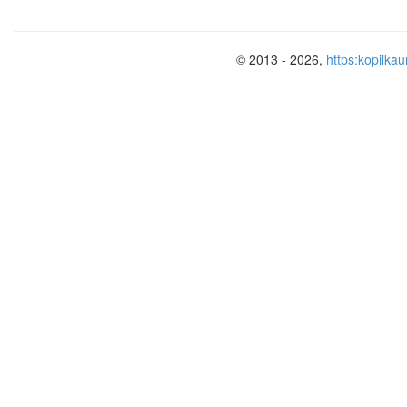
Итог занятия:
Подведение итогов, закрепление мате
опыта каждого участника. Педагог поо
© 2013 - 2026,
https:kopilkau
ребят, давая обратную связь каждому 