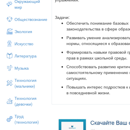
Окружающий
мир
Задачи:
Обществознание
Обеспечить понимание базовых 
законодательства в сфере образ
Экология
Развивать умение анализироват
нормы, относящиеся к образова
Искусство
Формировать навыки правовой г
Литература
прав в рамках школьной среды.
Способствовать развитию крити
Музыка
самостоятельному применению 
ситуациях.
Технология
(мальчики)
Повышать интерес подростков к 
в повседневной жизни.
Технология
(девочки)
Форма:
Диалог, обсуждение и а
Труд
Индивидуальная и парная работ
(технология)
Игровые элементы (разыгрывание учеб