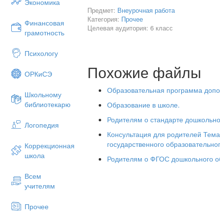
Экономика
Предмет:
Внеурочная работа
Права и обязанности обучающих
Категория:
Прочее
Финансовая
Структура образовательной сис
Целевая аудитория: 6 класс
грамотность
Формы получения образования.
Психологу
Ответственность законных пред
учреждений.
Похожие файлы
ОРКиСЭ
Этап 2. Практическое применение пр
Используя методику карточек-заданий,
Образовательная программа допо
Школьному
среди воспитанников. Воспитанники 
библиотекарю
Образование в школе.
применяя изученный закон. Например
Родителям о стандарте дошкольно
Каковы права ученика в конфлик
Логопедия
Консультация для родителей Тем
Какие обязательства несет роди
государственного образовательно
Коррекционная
После решения заданий воспитанники 
школа
Родителям о ФГОС дошкольного о
Этап 3. Групповая дискуссия
Всем
Педагог инициирует обсуждение важн
учителям
образовательного процесса: роль семь
ребенка на получение качественного о
Прочее
произвола администрации учебных зав