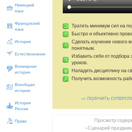
Но самый главный - первый класс!
Немецкий
Ученик:
язык
Хороша сегодня школа,
Французский
Тратить минимум сил на по
С радостью туда идем.
язык
Быстро и объективно пров
Мы на праздник наш веселый
Сделать изучение нового 
История
Всех друзей зовем!
понятным.
Естествознание
Дети
(хором). Праздник азбуки!
Избавить себя от подбора 
уроков.
Ученик:
Всемирная
Наладить дисциплину на св
Нас научила азбука
история
Получить возможность рабо
Слова на слоги разделять
Всеобщая
Открыла тайны многих книг
история
=> ПОЛУЧИТЬ СУПЕРСП
К ней любой из них привык!
История
2. Вход Азбуки. *
России
Звучит музыка. Под музыку,танцуя, в
Просмотр содер
Право
1.Муз.из к/ф «3 орешка для Золушки»
«Сценарий праздник