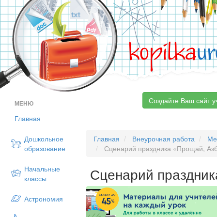
kopilka
ur
Создайте Ваш сайт у
МЕНЮ
Главная
Дошкольное
Главная
Внеурочная работа
Ме
образование
Сценарий праздника «Прощай, Аз
Начальные
Сценарий праздник
классы
Астрономия