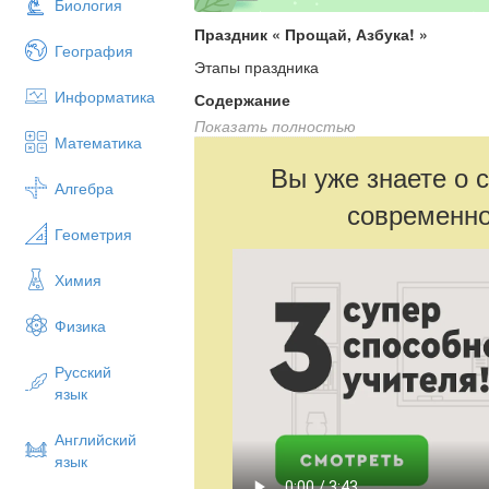
Биология
Праздник « Прощай, Азбука! »
География
Этапы праздника
Информатика
Содержание
Показать полностью
Муз. сопровождение
Математика
1.Начало праздника
Вы уже знаете о 
Алгебра
Учитель:
современно
Внимание! Внимание!
Геометрия
Здравствуйте, уважаемые зрители,
Химия
Детишки, педагоги и родители!
Физика
Праздник начинается,
Сюда все приглашаются.
Русский
язык
Сегодня день торжественный у нас,
Он, знаю, никогда не повторится.
Английский
Хоть много предстоит еще учиться,
язык