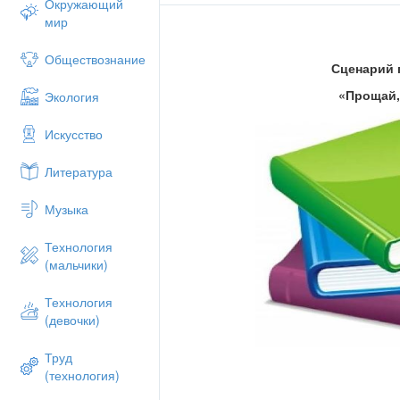
Окружающий
Азбука:
мир
А вот и я мои друзья!
Рада вам, рада вам очень я!
Обществознание
Сценарий
Приятно слышать
«
Прощай
Экология
Добрые слова о себе!
Искусство
Учитель:
Уважаемая Азбука!
Литература
Принимай парад войск от «А» до «Я»
Музыка
Азбука:
Есть принимать парад!
Технология
(мальчики)
А,ну-ка,буквы
Встаньте в ряд:
Технология
(девочки)
Я-командир!
Вы-мой отряд
Труд
(технология)
Гласные-направо