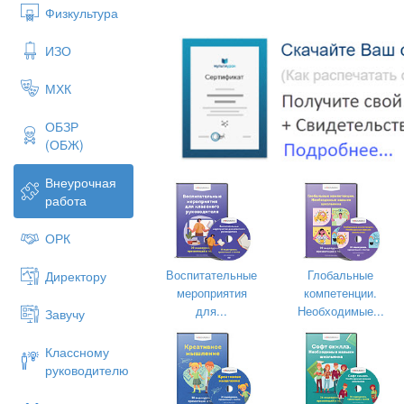
Физкультура
Бес
ИЗО
«Сила добр
10б к
МХК
ОБЗР
(ОБЖ)
Внеурочная
работа
ОРК
Воспитательные
Глобальные
Директору
мероприятия
компетенции.
для...
Необходимые...
Завучу
Классному
руководителю