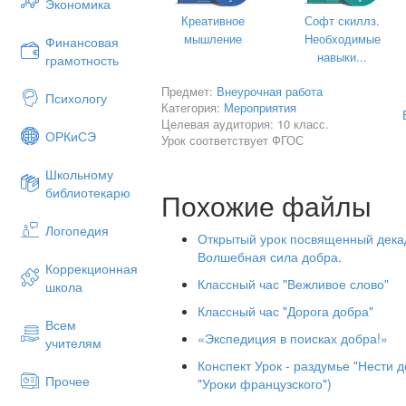
Экономика
Креативное
Софт скиллз.
мышление
Необходимые
Финансовая
навыки...
грамотность
Предмет:
Внеурочная работа
Психологу
Категория:
Мероприятия
Целевая аудитория: 10 класс.
ОРКиСЭ
Урок соответствует ФГОС
Школьному
библиотекарю
Похожие файлы
Гук
Логопедия
Открытый урок посвященный декад
20
Волшебная сила добра.
Коррекционная
Классный час "Вежливое слово"
школа
Классный час "Дорога добра"
Всем
«Экспедиция в поисках добра!»
учителям
Бес
Конспект Урок - раздумье "Нести 
Прочее
«Сила добр
"Уроки французского")