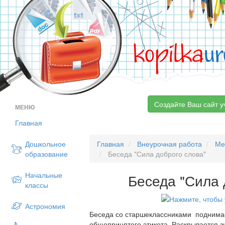
kopilka
ur
Создайте Ваш сайт у
МЕНЮ
Главная
Дошкольное
Главная
Внеурочная работа
Ме
образование
Беседа "Сила доброго слова"
Начальные
Беседа "Сила 
классы
Астрономия
Беседа со старшеклассниками поднима
общепринятого этикета. Раскрывается з