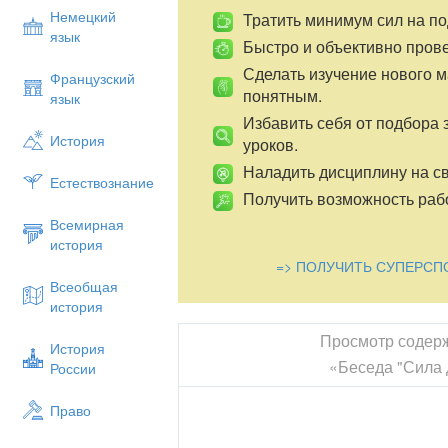
Немецкий
Тратить минимум сил на по
язык
Быстро и объективно пров
Сделать изучение нового 
Французский
понятным.
язык
Избавить себя от подбора 
История
уроков.
Наладить дисциплину на св
Естествознание
Получить возможность рабо
Всемирная
история
=> ПОЛУЧИТЬ СУПЕРСП
Всеобщая
история
Просмотр содер
История
«Беседа "Сила 
России
Право