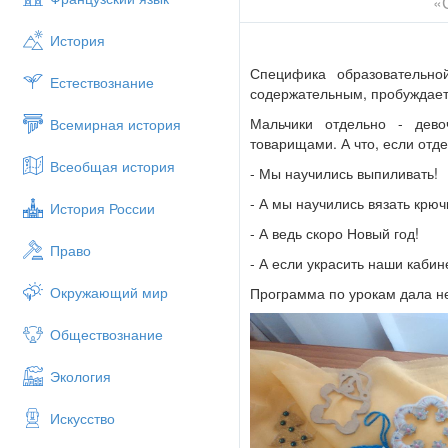
«
История
Специфика образовательно
Естествознание
содержательным, пробуждает 
Мальчики отдельно - дево
Всемирная история
товарищами. А что, если отд
Всеобщая история
- Мы научились выпиливать!
- А мы научились вязать крюч
История России
- А ведь скоро Новый год!
Право
- А если украсить наши каби
Окружающий мир
Программа по урокам дала не
Обществознание
Экология
Искусство