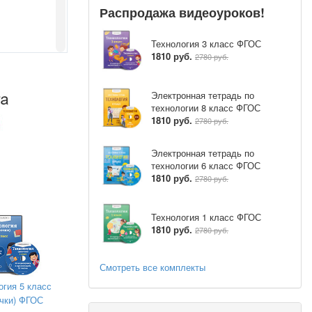
Распродажа видеоуроков!
Технология 3 класс ФГОС
1810 руб.
2780 руб.
Электронная тетрадь по
технологии 8 класс ФГОС
1810 руб.
2780 руб.
Электронная тетрадь по
технологии 6 класс ФГОС
1810 руб.
2780 руб.
 на уроках
ходим всего
Технология 1 класс ФГОС
1810 руб.
2780 руб.
в процессе
 Интеграция
Смотреть все комплекты
готавливали
огия 5 класс
нием разных
очки) ФГОС