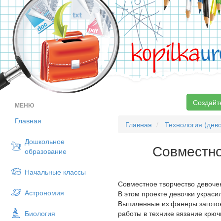
kopilka
ur
Создайт
МЕНЮ
Главная
Главная
Технология (дево
Дошкольное
Совместно
образование
Начальные классы
Совместное творчество девочек
Астрономия
В этом проекте девочки украси
Выпиленные из фанеры заготов
Биология
работы в технике вязание крю