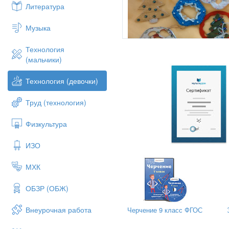
Литература
Музыка
Технология
(мальчики)
Технология (девочки)
Труд (технология)
Физкультура
ИЗО
Одним из популярных видов 
технологии является пропил
МХК
лишь один инструмент – ручн
Интересный опыт работы уч
ОБЗР (ОБЖ)
совместной тематической про
деятельности заключалась в 
Внеурочная работа
Черчение 9 класс ФГОС
ёлочные игрушки для новогод
техник.