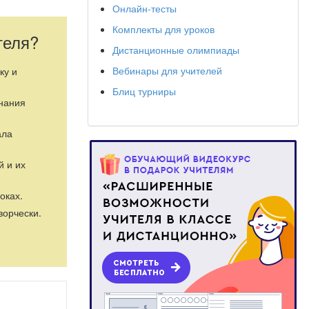
Онлайн-тесты
Комплекты для уроков
теля?
Дистанционные олимпиады
Вебинары для учителей
ку и
Блиц турниры
знания
ала
й и их
оках.
ворчески.