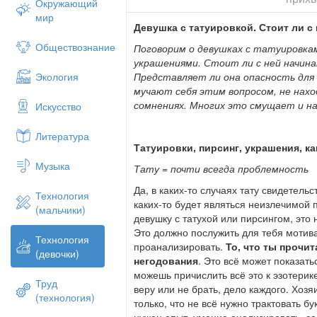
Окружающий
мир
Девушка с татуировкой. Стоит ли с
Обществознание
Поговорим о девушках с татуировкам
украшениями. Стоит ли с ней начин
Представляет ли она опасность для
Экология
мучают себя этим вопросом, не нах
сомнениях. Многих это смущает и н
Искусство
Литература
Татуировки, пирсинг, украшения, к
Музыка
Тату = почти всегда проблемность
Да, в каких-то случаях тату свидетель
Технология
каких-то будет являться неизлечимой
(мальчики)
девушку с татухой или пирсингом, это н
Это должно послужить для тебя мотив
Технология
проанализировать.
То, что ты прочи
(девочки)
негодования
. Это всё может показат
можешь причислить всё это к эзотерике
Труд
веру или не брать, дело каждого. Хозяи
(технология)
только, что не всё нужно трактовать бу
нужен опыт, умение анализировать, со