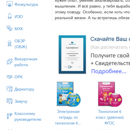
Физкультура
мышление. И всё равно, у тебя вырабо
этому поводу. Особенно, если хоть что
ИЗО
реальной жизни. А ты встретишь обязат
работает, если правильно к этому под
МХК
доказывать, что у тебя была расписна
у вас всё было прекрасно. Ключевое 
убеждению, проблемы в отношениях с 
ОБЗР
Хавать, мириться, глотать транквилиз
(ОБЖ)
даже рассказать, что знаешь несколько
прекрасно, они в долгих отношениях, у 
Внеурочная
ты не найдёшь ни слова, о том, что де
работа
семьи. Может)). Но какой там будет м
Покой и уют? Безусловно, нет. Но те,
ОРК
от своих переживаний удовольствие – э
Директору
Поехали.
О ТАТУИРОВКАХ.
Завучу
Электронная
Технология 6
Классному
Примечание: мы рассматриваем девуш
тетрадь по
класс (девочки)
руководителю
технологии 6...
ФГОС
Снять татуированную проще.