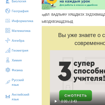
Биология
География
эдВЛ ВАДЛЫФУ ХЯЩДМЗХ ЗХДЗХВМЩ
Информатика
ЫВЗДХВЗАЩДЗХЫД
Математика
Вы уже знаете о 
Алгебра
современно
Геометрия
Химия
Физика
Русский
язык
Английский
язык