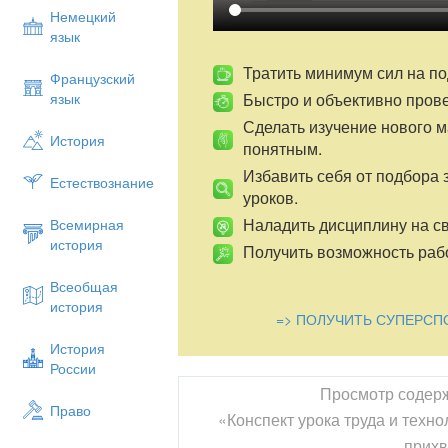
Немецкий
язык
Тратить минимум сил на по
Французский
Быстро и объективно пров
язык
Сделать изучение нового 
История
понятным.
Избавить себя от подбора 
Естествознание
уроков.
Наладить дисциплину на св
Всемирная
история
Получить возможность рабо
Всеобщая
история
=> ПОЛУЧИТЬ СУПЕРСП
История
России
Просмотр содер
Право
«Конспект урока труда и техно
прихв