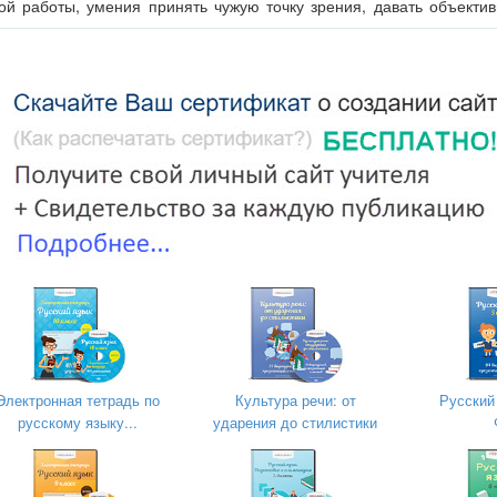
вой работы, умения принять чужую точку зрения, давать объекти
интереса к родному языку как средству получения знаний;
й литературе, уважения к творчеству великих писателей;
ых отношений между учащимися, поощрение стремления к 
и.
ий блок по теме «Сложноподчиненные предложения с при
ые знания на практике:
Электронная тетрадь по
Культура речи: от
Русский
изъяснительные в составе сложноподчиненного предложения;
русскому языку...
ударения до стилистики
даточных изъяснительных по отношению к главному предложению
ожением;
 знаки препинания в СПП с придаточными изъяснительными;