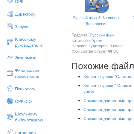
ОРК
составлять схемы пред
Директору
различать придаточные опре
Русский язык 5–6 классы.
Дополнение
Завучу
Предмет:
Русский язык
Классному
Категория:
Уроки
Необходимое оборудован
руководителю
Целевая аудитория: 9 класс.
тетрадь
Урок соответствует ФГОС
Экономика
Похожие фай
Финансовая
грамотность
Конспект урока "Сложно
I. Организационный момент
Конспект урока " Сложно
Психологу
уроку.
II
. Повторение изученного 
Сложноподчиненные пре
ОРКиСЭ
Работа по карточкам.
Сложноподчиненные пре
Лингвистическая разми
Школьному
Сложноподчиненные пре
библиотекарю
Фронтальный опрос.
Логопедия