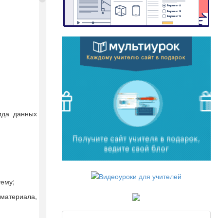
ида данных
тему;
 материала,