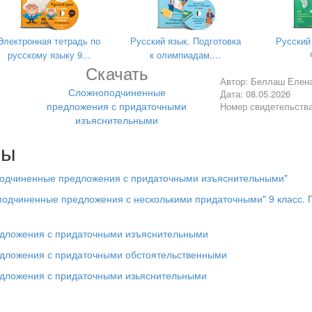
ложений с указанными придаточными;
делительные и изъяснительные с одинаковыми средствами связи.
Электронная тетрадь по
Русский язык. Подготовка
Русский
русскому языку 9...
к олимпиадам....
Скачать
Автор: Беллаш Елен
Сложноподчиненные
Дата: 08.05.2026
ие:
компьютер / ноутбук, проектор, экран / интерактивная доск
предложения с придаточными
Номер свидетельств
изъяснительными
лы
План урока.
подчиненные предложения с придаточными изъяснительными"
. Мотивация.
подчиненные предложения с несколькими придаточными" 9 класс. 
материала.
дложения с придаточными изъяснительными
дложения с придаточными обстоятельственными
нка.
дложения с придаточными изьяснительными