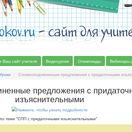
okov.ru
- сайт для учит
е Ваш сайт учителя
Видеоуроки
Олимпиады
Вебинары 
Уроки
Сложноподчиненные предложения с придаточными изъя
ненные предложения с придаточ
изъяснительными
и по теме "СПП с придаточными изъяснительными"