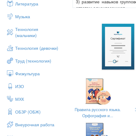
3) развитие навыков группо
Литература
ответам одноклассников.
Музыка
Воспитательные:
Технология
1) воспитание сознательного 
(мальчики)
2) воспитание любви к русско
Технология (девочки)
3) воспитание дружелюбн
деятельности и взаимопомощ
Труд (технология)
Физкультура
Задачи урока:
ИЗО
1) изучить теоретическ
изъяснительными»;
МХК
2) уметь применить полученн
Правила русского языка.
находить придаточные 
ОБЗР (ОБЖ)
Орфография и...
определять место при
Внеурочная работа
связи с главным предл
правильно расставлять