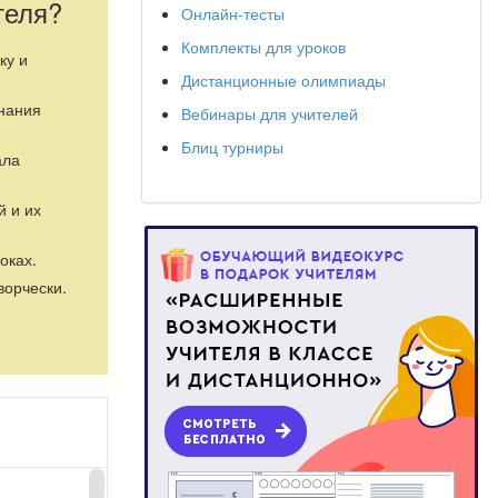
теля?
Онлайн-тесты
Комплекты для уроков
ку и
Дистанционные олимпиады
знания
Вебинары для учителей
Блиц турниры
ала
й и их
оках.
ворчески.