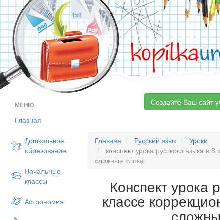
kopilka
ur
Создайте Ваш сайт у
МЕНЮ
Главная
Дошкольное
Главная
Русский язык
Уроки
образование
конспект урока русского языка в 8
сложные слова
Начальные
классы
Конспект урока р
классе коррекцио
Астрономия
сложны