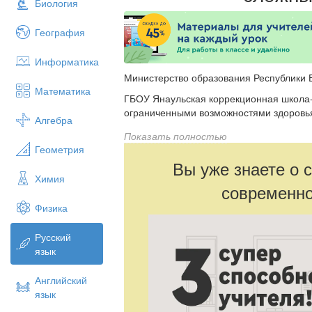
Биология
География
Информатика
Министерство образования Республики 
Математика
ГБОУ Янаульская коррекционная школа
ограниченными возможностями здоровь
Алгебра
Конспект урока
Показать полностью
Геометрия
русского языка в 8 классе
Вы уже знаете о 
«Сложные слова»
Химия
современно
Физика
Русский
язык
Английский
язык