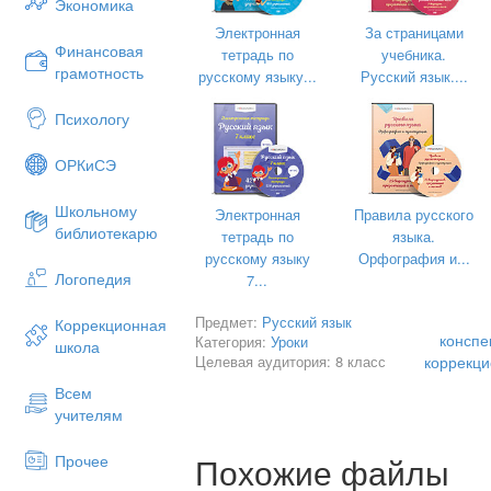
Экономика
Ахметгареева И.В.
Всем ребятам дан звонок.
Электронная
За страницами
Он собрал нас на урок.
Финансовая
тетрадь по
учебника.
грамотность
Встанем, подравняемся,
русскому языку...
Русский язык....
С трудностями справимся.
Психологу
Вспомним правила посадки
ОРКиСЭ
Запишем число мы в тетрадки
.
Рассказать секреты слова
Школьному
Электронная
Правила русского
Я для вас всегда готова.
библиотекарю
тетрадь по
языка.
Но на уроке будь готов
русскому языку
Орфография и...
Логопедия
7...
Сам раскрыть секреты слов.
2. Повторение. Проверка домашнего 
Предмет:
Русский язык
Коррекционная
конспе
Категория:
Уроки
школа
Мы с вами на уроках продолжаем изу
Целевая аудитория: 8 класс
коррекци
образования новых слов.
Всем
В домашнем задании вам нужно было
учителям
слова.
Похожие файлы
С помощью кроссворда вспомним из каки
Прочее