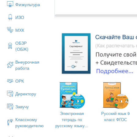
Физкультура
ИЗО
МХК
ОБЗР
(ОБЖ)
Внеурочная
работа
ОРК
Директору
Завучу
Электронная
Русский язык 9
Подготовил
Классному
тетрадь по
класс ФГОС
учитель рус
руководителю
русскому языку...
Ахметгар