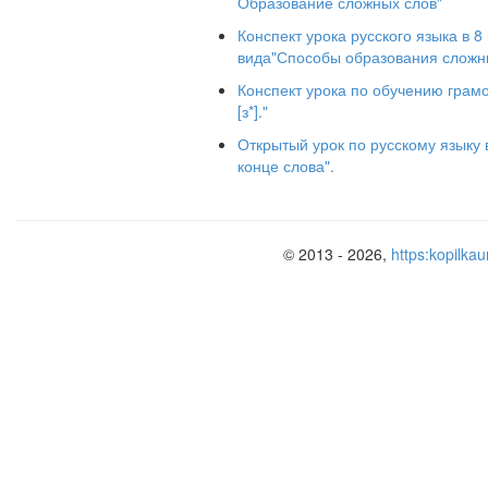
Образование сложных слов"
Тема урока: «
Конспект урока русского языка в 
вида"Способы образования сложн
Тип урока: комбинированный
Конспект урока по обучению грамоте
[з*]."
Цели:
Открытый урок по русскому языку 
Коррекционно-образовательная
: п
конце слова".
продолжить работу над формирова
словах, которые имеют два корня (
писать в словах соединительные гла
образования сложных слов с иностра
© 2013 - 2026,
https:kopilkau
Коррекционно-развивающая
: ра
зоркость, обогащение активного
употреблять их в речи, развитие 
наблюдений, сравнений, обобщени
восприятия учебного материала, разв
речи учащихся.
Коррекционно-воспитательная
: во
учению, формировать умение объ
суждение.