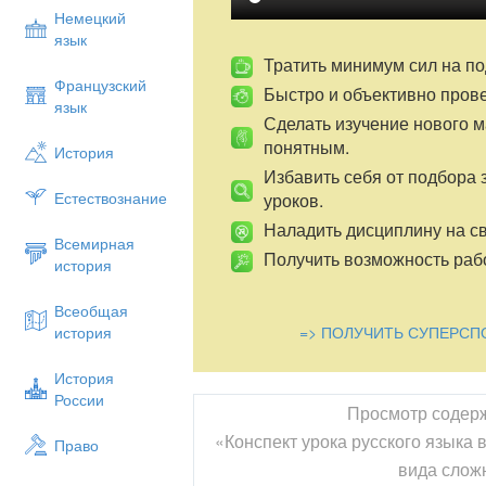
Немецкий
язык
Тратить минимум сил на по
Французский
Быстро и объективно пров
язык
Сделать изучение нового 
понятным.
История
Избавить себя от подбора 
Естествознание
уроков.
Наладить дисциплину на св
Всемирная
Получить возможность рабо
история
Всеобщая
=> ПОЛУЧИТЬ СУПЕРСП
история
История
России
Просмотр содер
«Конспект урока русского языка 
Право
вида слож