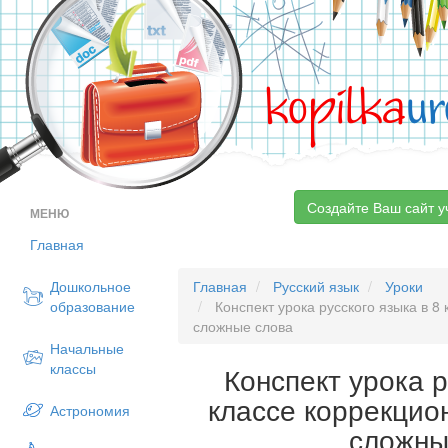
kopilka
ur
Создайте Ваш сайт у
МЕНЮ
Главная
Дошкольное
Главная
Русский язык
Уроки
образование
Конспект урока русского языка в 8
сложные слова
Начальные
классы
Конспект урока р
классе коррекцио
Астрономия
сложны