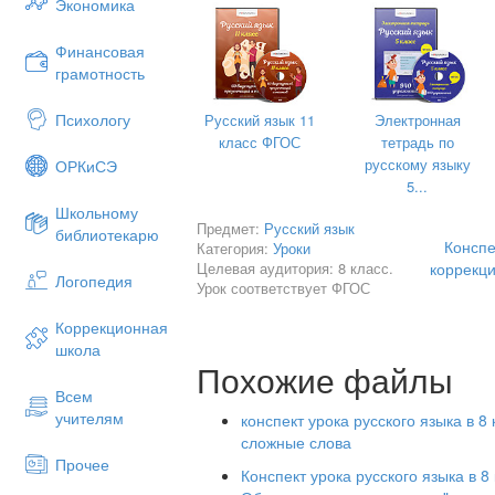
Экономика
Финансовая
грамотность
Психологу
Русский язык 11
Электронная
класс ФГОС
тетрадь по
русскому языку
ОРКиСЭ
5...
Школьному
Предмет:
Русский язык
библиотекарю
Конспе
Категория:
Уроки
Целевая аудитория: 8 класс.
коррекц
Логопедия
Урок соответствует ФГОС
Коррекционная
школа
Похожие файлы
Всем
учителям
конспект урока русского языка в 
сложные слова
2018
Прочее
Конспект урока русского языка в 