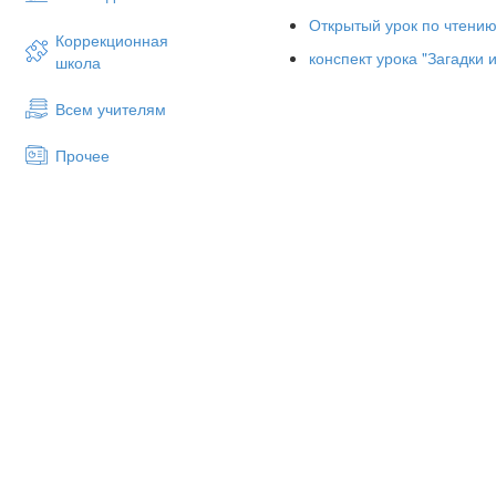
А возьмёшь — вода в руке.
Открытый урок по чтению 
Коррекционная
конспект урока "Загадки 
школа
Всем учителям
Прочее
8.Он идет, а мы бежим,
Он догонит все равно!