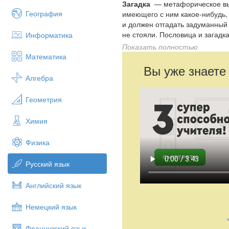
Загадка
— метафорическое выр
География
имеющего с ним какое-нибудь, 
и должен отгадать задуманный 
не стояли. Пословица и загадка
Информатика
Показать полностью
По своей форме народные загад
Математика
употребление рифмы и созвучи
Вы уже знаете
из пословицы, присловья или по
Алгебра
древнейших загадках отражала
отчасти для описания, отчаст
Геометрия
значение загадок утратилось; 
образный язык, и народ стал с
Химия
приписывалось особое таинств
«Божьего суда»: отгадывание з
отгадывание загадки, состязан
Физика
создавшейся под его влиянием
обнимает массу произведений в
Русский язык
встречаются повторения одного
примыкают к циклу сказаний о «
Английский язык
жениха[1]. Несравненно меньше 
ещё меньше (у А. Афанасьева 
Немецкий язык
Французский язык