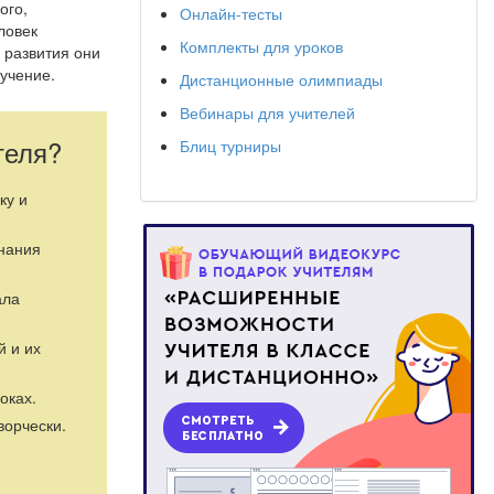
ого,
Онлайн-тесты
ловек
Комплекты для уроков
 развития они
оучение.
Дистанционные олимпиады
частое
Вебинары для учителей
теля?
Блиц турниры
мышленник
).В
жил здесь
ем времени это
ку и
её сильный,
гадкам
знания
ак называемого
агадывание и
ала
о эпоса и
ветов»
й и их
вале»
 в общем
глупее
оках.
форме; этих
ворчески.