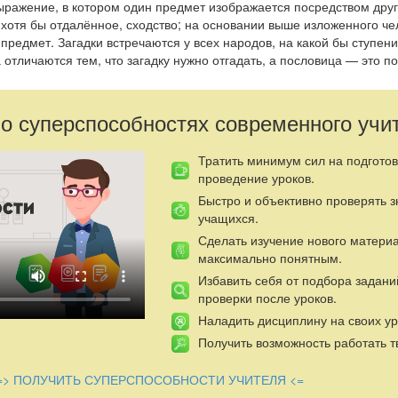
ажение, в котором один предмет изображается посредством друг
хотя бы отдалённое, сходство; на основании выше изложенного че
предмет. Загадки встречаются у всех народов, на какой бы ступени
 отличаются тем, что загадку нужно отгадать, а пословица — это п
ки примыкают к пословицам: та же мерная, складная речь, то же 
я слов. Иногда только вопросительная форма делает
 о суперспособностях современного учи
говорки загадку; пример: «Сидит на овчине, а бьёт соболей» (
про
сь первобытная мифическая символизация; поэтический образ слу
и для объяснения явлений природы и окружающей среды. С течени
Тратить минимум сил на подготов
осталась лишь её иносказательная аллегорическая форма, уцелел 
проведение уроков.
мотреть на загадки, как на простое упражнение ума. В древности за
Быстро и объективно проверять 
енное значение: в народном эпосе она является одним из видов т
учащихся.
агадки ведёт к исполнению желаний, освобождает от опасности. З
Сделать изучение нового матери
ие в загадках составляет весьма распространённый мотив народног
максимально понятным.
 книжной литературы. Эта специальная литература «вопросов и от
Избавить себя от подбора задани
сех въков и народов, и в индийской поэзии, и в «Эдде», и в «Кале
проверки после уроков.
 и того же мотива. Русские и другие славянские песни с загадками
мудрой девице» и клонятся к доказательству того, что невеста не 
Наладить дисциплину на своих ур
известно сказок с загадками[2]. Есть и загадки в чисто сказочной 
Получить возможность работать т
№ 185).
=> ПОЛУЧИТЬ СУПЕРСПОСОБНОСТИ УЧИТЕЛЯ <=