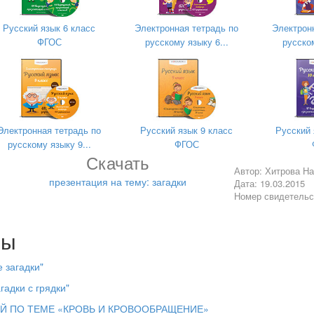
Русский язык 6 класс
Электронная тетрадь по
Электрон
ФГОС
русскому языку 6...
русском
Электронная тетрадь по
Русский язык 9 класс
Русский 
русскому языку 9...
ФГОС
Скачать
Автор: Хитрова Н
презентация на тему: загадки
Дата: 19.03.2015
Номер свидетельс
лы
ан зеленый, бархатный.
 загадки"
гадки с грядки"
Й ПО ТЕМЕ «КРОВЬ И КРОВООБРАЩЕНИЕ»