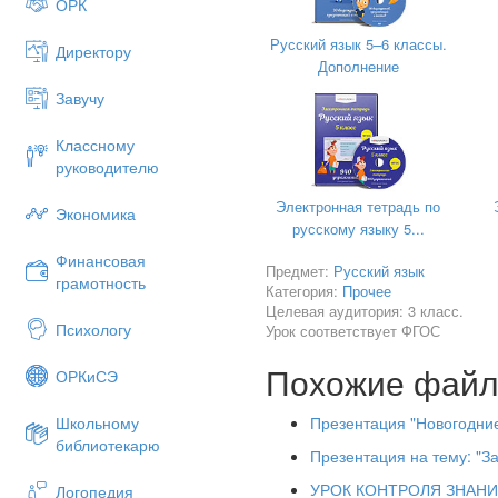
ОРК
1. Маленький, удаленький,
Русский язык 5–6 классы.
Директору
Дополнение
Сквозь землю прошёл,
Завучу
Красную шапочку нашёл.
2.Бежит свинка,
Классному
руководителю
Железная спинка,
Льняной хвостик.
Электронная тетрадь по
Экономика
русскому языку 5...
3.Мордочка усатая,
Финансовая
Предмет:
Шубка полосатая.
Русский язык
грамотность
Категория:
Прочее
Часто умывается,
Целевая аудитория: 3 класс.
Психологу
Урок соответствует ФГОС
а с водой не знается.
Похожие фай
4.Сам алый, сахарный – кафт
ОРКиСЭ
5.Что за звёздочки сквозные
Презентация "Новогодние
Школьному
На пальто и на платке,
библиотекарю
Презентация на тему: "За
Все сквозные, вырезные,
УРОК КОНТРОЛЯ ЗНАНИ
Логопедия