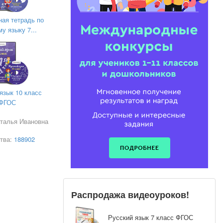
ная тетрадь по
у языку 7...
язык 10 класс
ФГОС
аталья Ивановна
тва:
188902
Распродажа видеоуроков!
Русский язык 7 класс ФГОС