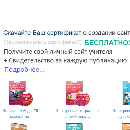
анная техника помогает развивать воображения и творческое в
х людей.
т.
на кровать перед сном, закрыв глаза, придумываете интересны
должения к фильмам, которые уже были выпущены, если на ум
пно мультфильм или фильм, включая все этапы хронометража.
Данное упражнение помогает развивать фантазию и воображени
те, создавать интересные проекты, мыслить художественно и 
и.
Великая Победа. 75
Электронная тетрадь по
Электрон
мирных лет
английскому...
русско