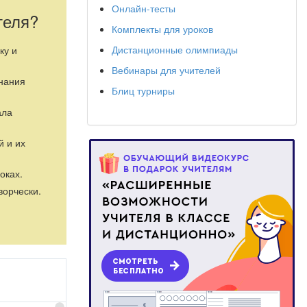
Онлайн-тесты
теля?
Комплекты для уроков
Дистанционные олимпиады
ку и
Вебинары для учителей
знания
Блиц турниры
ала
й и их
оках.
ворчески.