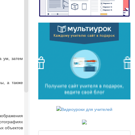
а ум, затем
ы, а также
зображения
фотографиях
ых объектов