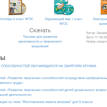
Алгебра 9 класс ФГОС
Окружающий мир 1 класс
Электрон
ФГОС
матем
Скачать
Автор: Аркае
Техники для развития
Дата: 01.06.2
креативности и творческого
Номер свидет
мышления
лы
Х СПОСОБНОСТЕЙ ОБУЧАЮЩИХСЯ НА ЗАНЯТИЯХ КРУЖКА
лей «Развитие творческих способностей посредством изобразител
венного труда»
лей «Развитие творческих способностей детей дошкольного возрас
льной деятельности»
ация по теме "Изготовление макета витража" для 5 класса