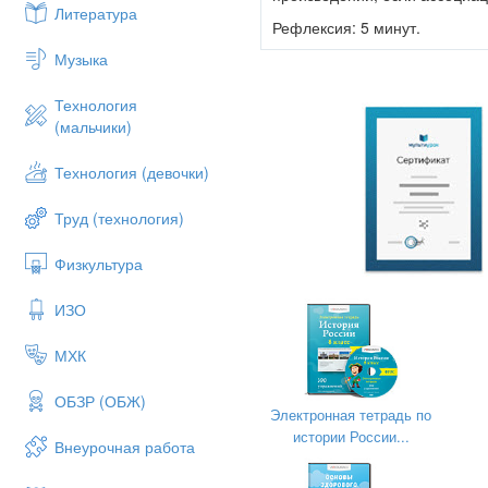
Литература
Рефлексия: 5 минут.
Музыка
Практическая значимость: Д
никак у среднестатистически
Технология
3. Фантазии перед сном.
(мальчики)
Время выполнения: 5-10 мину
Технология (девочки)
Условия техники: Ложитесь 
самого сначала, либо про
Труд (технология)
приходит вспоминаете поэта
Практическая значимость: 
Физкультура
можно использовать в рабо
придумывать интересные иде
ИЗО
МХК
ОБЗР (ОБЖ)
Электронная тетрадь по
истории России...
Внеурочная работа