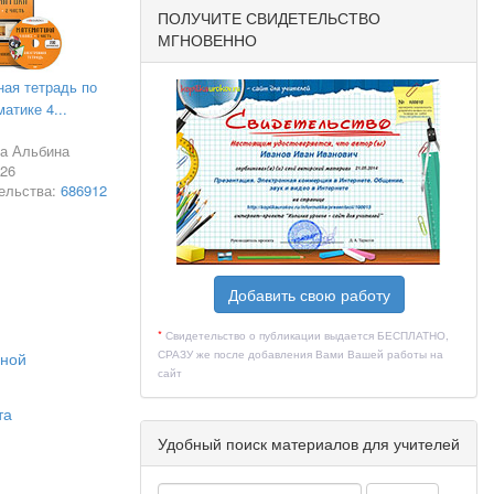
ПОЛУЧИТЕ СВИДЕТЕЛЬСТВО
МГНОВЕННО
ная тетрадь по
атике 4...
ва Альбина
026
ельства:
686912
Добавить свою работу
*
Свидетельство о публикации выдается БЕСПЛАТНО,
СРАЗУ же после добавления Вами Вашей работы на
ьной
сайт
та
Удобный поиск материалов для учителей