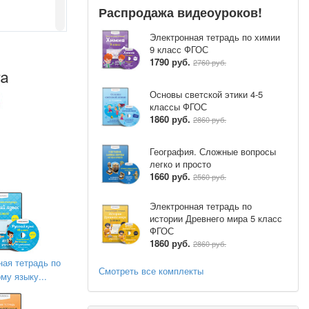
Распродажа видеоуроков!
Электронная тетрадь по химии
идение мира
9 класс ФГОС
1790 руб.
2760 руб.
Основы светской этики 4-5
классы ФГОС
е истории с
1860 руб.
2860 руб.
 ничего не
География. Сложные вопросы
е, которые
легко и просто
за секунды
1660 руб.
2560 руб.
Электронная тетрадь по
истории Древнего мира 5 класс
ФГОС
1860 руб.
2860 руб.
ная тетрадь по
Смотреть все комплекты
му языку...