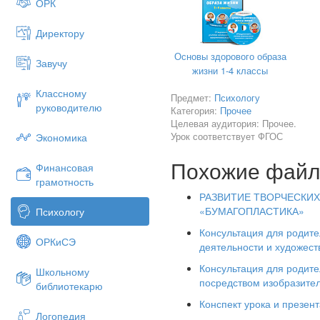
ОРК
Директору
Основы здорового образа
Завучу
жизни 1-4 классы
Классному
Предмет:
Психологу
руководителю
Категория:
Прочее
Целевая аудитория: Прочее.
Урок соответствует ФГОС
Экономика
Похожие фай
Финансовая
грамотность
РАЗВИТИЕ ТВОРЧЕСКИ
«БУМАГОПЛАСТИКА»
Психологу
Консультация для родите
ОРКиСЭ
деятельности и художест
Консультация для родите
Школьному
посредством изобразите
библиотекарю
Конспект урока и презент
Логопедия