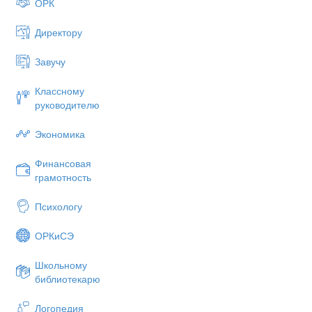
ОРК
Директору
Завучу
Классному
руководителю
Экономика
Финансовая
грамотность
Психологу
ОРКиСЭ
Школьному
библиотекарю
Логопедия