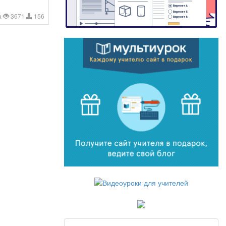
а
3671
156