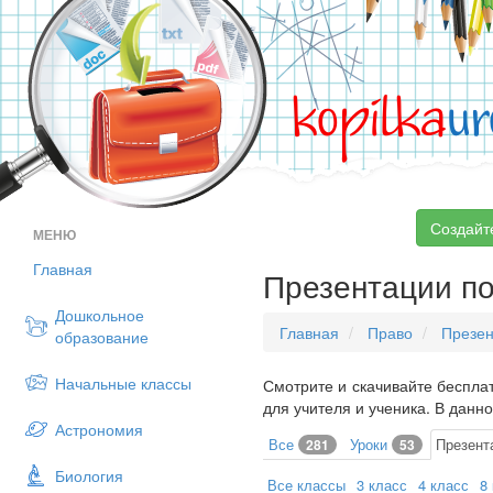
kopilka
ur
Создайт
МЕНЮ
Главная
Презентации по
Дошкольное
Главная
Право
Презен
образование
Начальные классы
Смотрите и скачивайте бесплат
для учителя и ученика. В данн
Астрономия
Все
Уроки
Презент
281
53
Биология
Все классы
3 класс
4 класс
8