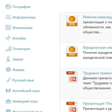
География
Ребенок-инвалид
Информатика
презентация о то
обязанности, ка
Математика
общества...
Алгебра
Юридическая отв
Геометрия
Понятие юридиче
юридической отве
Химия
Физика
Трудовые право
Даннаяя презент
Русский язык
теме "Трудовое п
обществознания..
Английский язык
Немецкий язык
Презентация "Пон
Презентация к ур
Французский язык