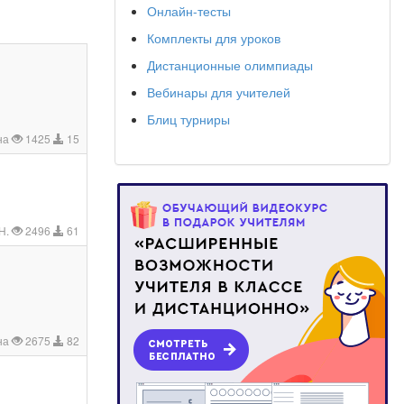
Онлайн-тесты
Комплекты для уроков
Дистанционные олимпиады
Вебинары для учителей
Блиц турниры
на
1425
15
Н.
2496
61
на
2675
82