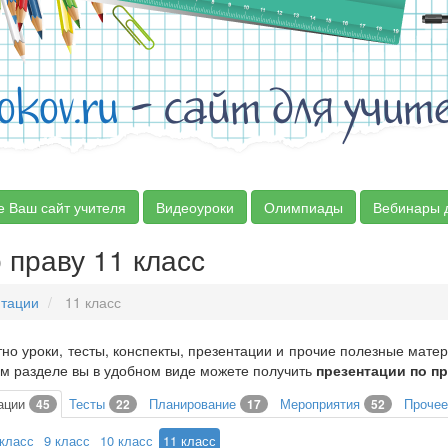
okov.ru
- сайт для учит
е Ваш сайт учителя
Видеоуроки
Олимпиады
Вебинары 
 праву 11 класс
тации
11 класс
но уроки, тесты, конспекты, презентации и прочие полезные мате
ом разделе вы в удобном виде можете получить
презентации по пр
ации
Тесты
Планирование
Мероприятия
Проче
45
22
17
52
 класс
9 класс
10 класс
11 класс