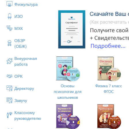
людей.
Физкультура
Метапредметные
:
ИЗО
- регулятивные:
принимают и сохраня
деятельности до получения её резуль
МХК
учителя и товарищей, планируют свои 
- познавательные:
высказывают пред
ОБЗР
вопросы, применяют модели для пол
(ОБЖ)
- коммуникативные:
составляют устн
Внеурочная
взаимодействуют с окружающими;
работа
- предметные:
научатся осознанно во
возможность научиться понимать нрав
ОРК
высказывать суждения о произведении 
вопросы по содержанию.
Основы
Физика 7 класс
Директору
психологии для
ФГОС
школьников
Завучу
Предметные:
Знать и понимать что т
внимание и милосердие.
Классному
руководителю
Тип урока: