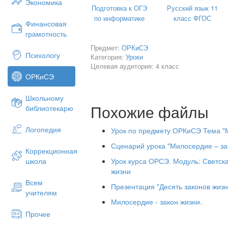
Экономика
По ведущей дидактической ц
Подготовка к ОГЭ
Русский язык 11
по информатике
класс ФГОС
По способу организации:
беседа, ус
Финансовая
иллюстративным материалом, самосто
грамотность
информации, участие в учебном диало
Предмет:
ОРКиСЭ
Психологу
Категория:
Уроки
2.Методы обучения:
объяснител
Целевая аудитория: 4 класс
поисковый, словесный, наглядный, пр
ОРКиСЭ
Средства обучения:
Учебник «Основы
этики. Основы светской этики» А.И. 
Школьному
2014г.с. 90—93
Похожие файлы
библиотекарю
Логопедия
Урок по предмету ОРКиСЭ Тема "М
Ход у
Сценарий урока "Милосердие – зак
Коррекционная
Урок курса ОРСЭ. Модуль: Светска
школа
Этапы
Методы обу
жизни
урока
Всем
Презентация "Десять законов жизн
учителям
Милосердие - закон жизни.
Прочее