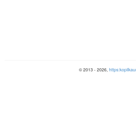
осознанное
вхождение в учебную
деятельность.
III
. Актуализация
Словесный
знаний и
наглядный
выявление
индивидуальных
затруднений
Цель
повторение
изученного
© 2013 - 2026,
https:kopilkau
материала,
необходимого для
«открытия нового
знания»