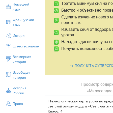
Тратить минимум сил на по
Немецкий
язык
Быстро и объективно пров
Сделать изучение нового 
Французский
понятным.
язык
Избавить себя от подбора 
уроков.
История
Наладить дисциплину на св
Естествознание
Получить возможность рабо
Всемирная
история
=> ПОЛУЧИТЬ СУПЕРСП
Всеобщая
история
Просмотр содер
История
«Милосердие-
России
i.Технологическая карта урока по пре
Право
светской этики» модуль «Светская эти
Класс:
4