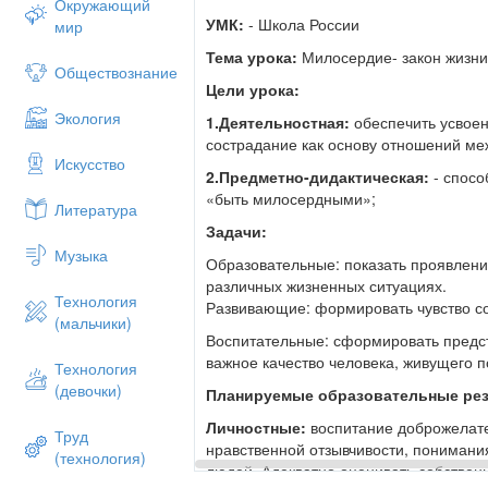
Окружающий
УМК:
- Школа России
мир
Тема урока:
Милосердие- закон жизн
Обществознание
Цели урока:
Экология
1.Деятельностная:
обеспечить усвое
сострадание как основу отношений м
Искусство
2.Предметно-дидактическая:
- спос
«быть милосердными»;
Литература
Задачи:
Музыка
Образовательные: показать проявлени
различных жизненных ситуациях.
Технология
Развивающие: формировать чувство со
(мальчики)
Воспитательные: сформировать предст
важное качество человека, живущего п
Технология
(девочки)
Планируемые образовательные рез
Личностные:
воспитание доброжелате
Труд
нравственной отзывчивости, понимани
(технология)
людей. Адекватно оценивать собствен