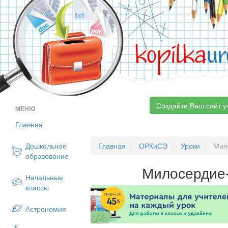
kopilka
ur
Создайте Ваш сайт у
МЕНЮ
Главная
Дошкольное
Главная
ОРКиСЭ
Уроки
Мило
образование
Милосердие-
Начальные
классы
Астрономия