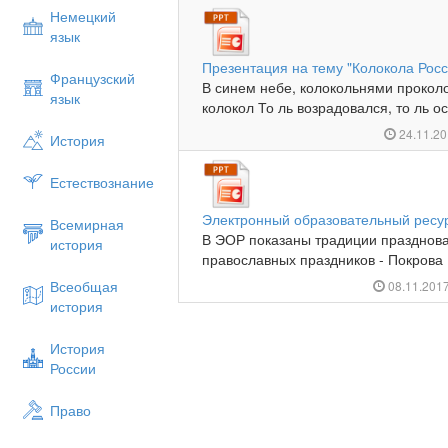
Немецкий
язык
Презентация на тему "Колокола Росс
Французский
В синем небе, колокольнями прокол
язык
колокол То ль возрадовался, то ль ос
24.11.2
История
Естествознание
Электронный образовательный ресур
Всемирная
В ЭОР показаны традиции празднова
история
православных праздников - Покрова 
Всеобщая
08.11.201
история
История
России
Право