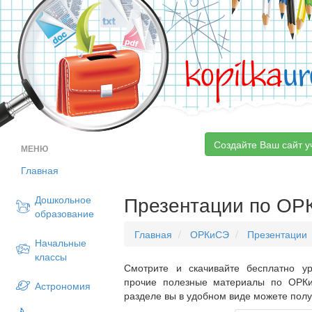
kopilka
ur
Создайте Ваш сайт у
МЕНЮ
Главная
Презентации по ОР
Дошкольное
образование
Главная
ОРКиСЭ
Презентации
Начальные
классы
Смотрите и скачивайте бесплатно ур
прочие полезные материалы по ОРКи
Астрономия
разделе вы в удобном виде можете пол