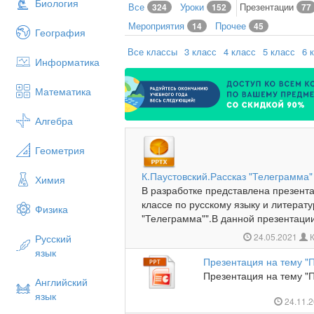
Биология
Все
Уроки
Презентации
324
152
77
Мероприятия
Прочее
14
45
География
Все классы
3 класс
4 класс
5 класс
6 
Информатика
Математика
Алгебра
Геометрия
К.Паустовский.Рассказ "Телеграмма"
Химия
В разработке представлена презента
классе по русскому языку и литерату
Физика
"Телеграмма"".В данной презентации
24.05.2021
К
Русский
язык
Презентация на тему "П
Презентация на тему "П
Английский
язык
24.11.