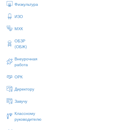
Физкультура
ИЗО
МХК
ОБЗР
(ОБЖ)
Внеурочная
работа
ОРК
Директору
Завучу
Классному
руководителю