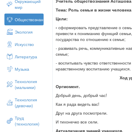
Учитель обществознания Асташова 
Окружающий
И, подумав, добавил: - И МИРА тоже.
мир
Тема: Роль семьи в жизни человека
- Как вы думаете, в чем смысл притчи?
уроку? О чем мы сегодня будем говори
Цели:
Обществознание
Запись темы урока (слайд1)
-
сформировать представление о семье
Экология
привести к пониманию функций семьи,
- Вспомним пословицы и поговорки о с
государства по отношению к семье;
Искусство
«Вся семья вместе, так и душа на месте»
- развивать речь, коммуникативные нав
«Семья крепка ладом», «Семья сильна, 
семье;
Литература
держится корнями, а человек семьей», 
«В дружной семье и в холод тепло», «До
- воспитывать чувство ответственност
согласие»
нравственному воспитанию учащихся.
Музыка
Какие знания мы должны с вами се
Ход у
Технология
Сегодня на уроке мы с вами выясним: (с
Оргмомент.
(мальчики)
1.что такое семья
Добрый день, добрый час!
Технология
2.зачем нужна семья
Как я рада видеть вас!
(девочки)
3. какие бывают семьи
Друг на друга посмотрели.
Труд
4. как государство заботится о семье
И тихонечко все сели.
(технология)
Определение семьи
Актуализация знаний учащихся.