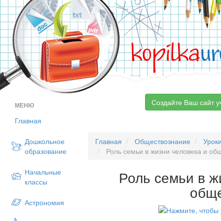
kopilka
ur
Создайте Ваш сайт у
МЕНЮ
Главная
Дошкольное
Главная
Обществознание
Урок
образование
Роль семьи в жизни человека и об
Начальные
Роль семьи в ж
классы
общ
Астрономия