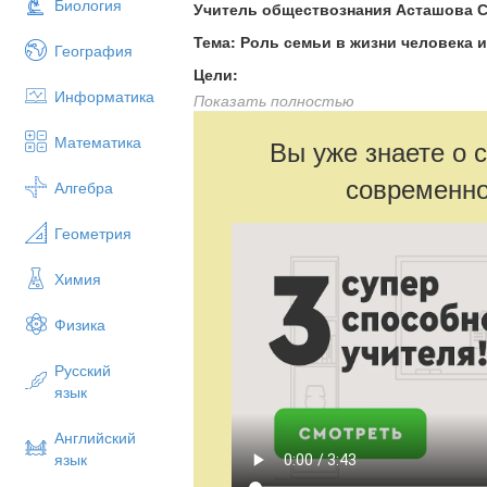
Биология
Учитель обществознания Асташова С
Тема: Роль семьи в жизни человека 
География
Цели:
Информатика
Показать полностью
-
сформировать представление о семье к
к пониманию функций семьи, ее видов, 
Математика
Вы уже знаете о 
отношению к семье;
современно
- развивать речь, коммуникативные навы
Алгебра
- воспитывать чувство ответственности 
Геометрия
нравственному воспитанию учащихся.
Ход урока:
Химия
Оргмомент.
Физика
Добрый день, добрый час!
Как я рада видеть вас!
Русский
язык
Друг на друга посмотрели.
И тихонечко все сели.
Английский
язык
Актуализация знаний учащихся.