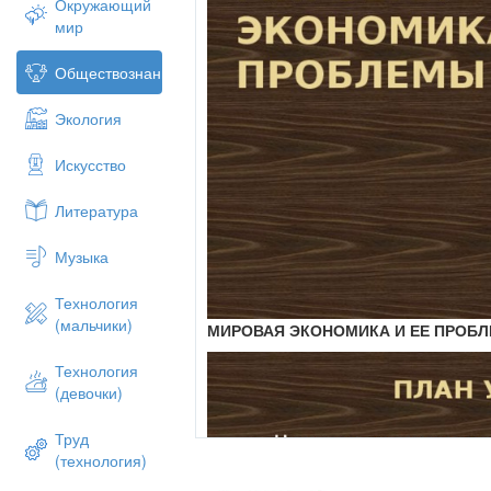
Окружающий
мир
Обществознание
Экология
Искусство
Литература
Музыка
Технология
(мальчики)
МИРОВАЯ ЭКОНОМИКА И ЕЕ ПРОБ
Технология
(девочки)
Труд
(технология)