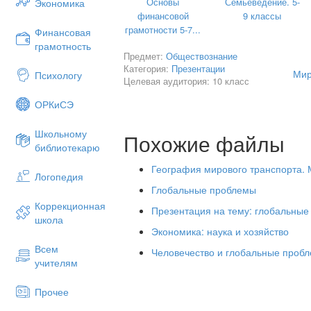
Основы
Семьеведение. 5-
Экономика
финансовой
9 классы
грамотности 5-7...
Финансовая
грамотность
Предмет:
Обществознание
Категория:
Презентации
Мир
Психологу
Целевая аудитория: 10 класс
ОРКиСЭ
Школьному
Похожие файлы
библиотекарю
География мирового транспорта.
Логопедия
Глобальные проблемы
Коррекционная
Презентация на тему: глобальны
школа
Что такое мировая экономика
Экономика: наука и хозяйство
МИРОВАЯ ЭКОНОМИКА
– это 
Всем
Человечество и глобальные проб
стран, связанных между собо
учителям
экономических отношений
МЕЖДУНАРОДНОЕ РАЗДЕЛЕНИ
Прочее
стран на производстве той и