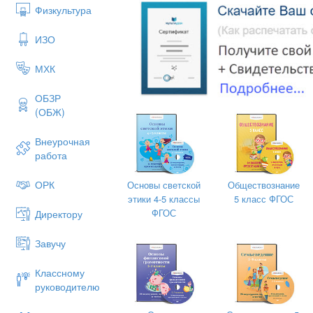
Физкультура
ИЗО
МХК
ОБЗР
(ОБЖ)
Внеурочная
работа
ОРК
Основы светской
Обществознание
ПЛАН УРОКА
этики 4-5 классы
5 класс ФГОС
Что такое мировая экономика
ФГОС
Директору
Международная торговля
Государственная политика в об
Завучу
Глобальные проблемы экономик
Классному
руководителю