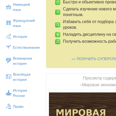
Быстро и объективно пров
Немецкий
Сделать изучение нового 
язык
понятным.
Французский
Избавить себя от подбора 
язык
уроков.
Наладить дисциплину на св
История
Получить возможность рабо
Естествознание
Всемирная
=> ПОЛУЧИТЬ СУПЕРСП
история
Всеобщая
Просмотр содер
история
«Мировая экономи
История
России
Право