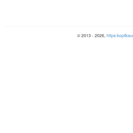
Причины разделения труда:
Природные условия страны – 
положение, наличие полезных
ресурсов
Уровень экономического и на
© 2013 - 2026,
https:kopilkau
Сложившиеся традиции в про