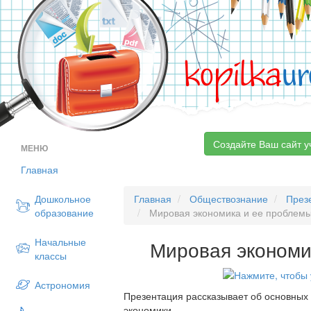
kopilka
ur
Создайте Ваш сайт у
МЕНЮ
Главная
Дошкольное
Главная
Обществознание
През
образование
Мировая экономика и ее проблем
Начальные
Мировая экономи
классы
Астрономия
Презентация рассказывает об основны
экономики