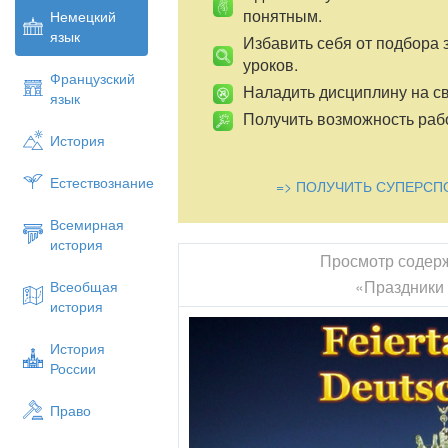
понятным.
Немецкий
язык
Избавить себя от подбора 
уроков.
Французский
Наладить дисциплину на св
язык
Получить возможность рабо
История
Естествознание
=> ПОЛУЧИТЬ СУПЕРСП
Всемирная
история
Просмотр содер
«Праздники
Всеобщая
история
История
России
Право