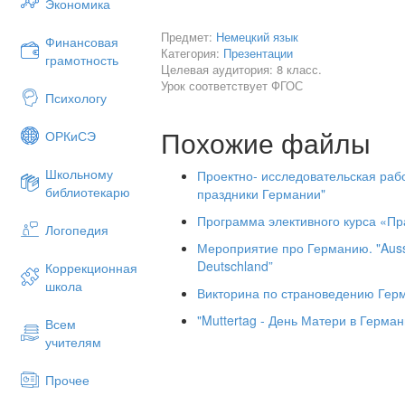
Экономика
Предмет:
Немецкий язык
Финансовая
Категория:
Презентации
грамотность
Целевая аудитория: 8 класс.
Урок соответствует ФГОС
Психологу
Похожие файлы
ОРКиСЭ
Школьному
Проектно- исследовательская раб
библиотекарю
праздники Германии"
Программа элективного курса «П
Логопедия
Мероприятие про Германию. "Ausse
Deutschland”
Коррекционная
школа
Викторина по страноведению Гер
"Muttertag - День Матери в Герман
Всем
учителям
Прочее