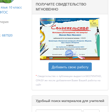
ПОЛУЧИТЕ СВИДЕТЕЛЬСТВО
 язык 10 класс
МГНОВЕННО
ФГОС
лерия
en, buchen,
а:
687520
Добавить свою работу
*
Свидетельство о публикации выдается БЕСПЛАТНО,
СРАЗУ же после добавления Вами Вашей работы на
сайт
Удобный поиск материалов для учителей