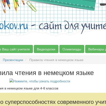
okov.ru
- сайт для учит
е Ваш сайт учителя
Видеоуроки
Олимпиады
Вебинары 
Презентации
Правила чтения в немецком языке
ила чтения в немецком языке
ия в немецком языке для 4-6 классов
 о суперспособностях современного учи