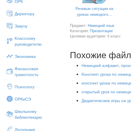
ОРК
Речевые ситуации на
Директору
уроках немецкого...
Предмет:
CH
ЧИТАЕТСЯ «
Немецкий язык
Х»
после гл
Завучу
Категория:
Презентации
Buch, acht, auch, doch, mache
Целевая аудитория: 5 класс
Классному
Drachen, Fach, Dach.
руководителю
Похожие фай
Экономика
Немецкий алфавит, про
Финансовая
Конспект урока по немец
грамотность
конспект урока по немец
Психологу
открытый урок по немецк
ОРКиСЭ
Дидактические игры на у
Школьному
библиотекарю
Логопедия