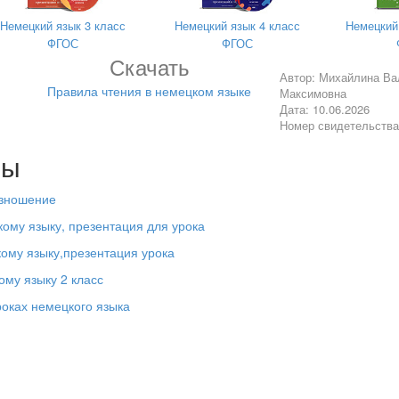
Немецкий язык 3 класс
Немецкий язык 4 класс
Немецкий
ФГОС
ФГОС
Скачать
асных
a, o, u
Автор: Михайлина Ва
Правила чтения в немецком языке
Максимовна
n, suchen, kochen, gro ß, noch, Sachen, nach, hoch, Tuch, Loch, lach
Дата: 10.06.2026
Номер свидетельств
лы
изношение
кому языку, презентация для урока
кому языку,презентация урока
ому языку 2 класс
роках немецкого языка