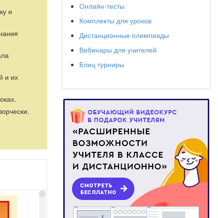
Онлайн-тесты
ку и
Комплекты для уроков
знания
Дистанционные олимпиады
Вебинары для учителей
ала
Блиц турниры
й и их
оках.
ворчески.