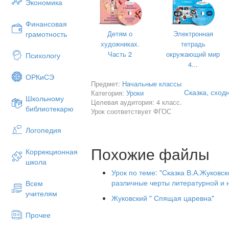
Экономика
Жуковский писал в основном для взрос
стихотворений, предназначенных специ
маленьких сына и дочки
Финансовая
Детям о
Электронная
грамотность
В 1815 году состоялось его знакомств
художниках.
тетрадь
1831 года в Царском селе Пушкин пре
Часть 2
окружающий мир
Психологу
турнир - состязание на лучший стихотв
4...
результате этих соревнований Пушкин
ОРКиСЭ
Салтане", а Жуковским " Сказка об Ив
Предмет:
Начальные классы
"Сказка о царе Берендее". А в послед
Сказка, сход
Категория:
Уроки
Школьному
поэм, легенд.
Целевая аудитория: 4 класс.
библиотекарю
Урок соответствует ФГОС
Поэт был разносторонне- одаренным:
профессионально рисовал, сам иллюс
Логопедия
В жизни Жуковский не был грустным ч
образом грустные, лирические.
Похожие файлы
Коррекционная
II. Работа с текстом до чтения.
школа
Урок по теме: "Сказка В.А.Жуковс
- Какое произведение мы будем читат
различные черты литературной и 
Всем
- Знакомо ли вам название? Сюжет?
учителям
Жуковский " Спящая царевна"
- Впервые подобный сюжет использовал
Прочее
" Спящая красавица". Затем в начале 
записали сказку "Шиповничек" с похо