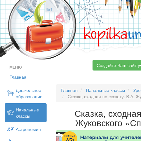
kopilka
ur
Создайте Ваш сайт у
МЕНЮ
Главная
Дошкольное
Главная
Начальные классы
Уро
образование
Сказка, сходная по сюжету. В.А. 
Начальные
Сказка, сходная
классы
Жуковского «С
Астрономия