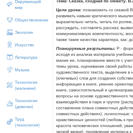
Тема:
Сказка, сходная по сюжету. В
Окружающий
мир
Цели урока:
познакомить со сказкой 
развивать навыки критического мышле
Обществознание
выразительно читать, читать по ролям,
рассуждать, составлять рассказ; вызва
Экология
коммуникативную компетентность; восп
также такие качества характера, как: 
Искусство
Планируемые результаты:
Р - фор
исходя из анализа материала учебника
Литература
мание ее, планирование вместе с учит
темы урока, оценивание своей работы
Музыка
художественного текста, выделение в
(ключевых) слов для создания собстве
Технология
информации в книге, умение ориентир
(мальчики)
книге, самостоятельный и целена­прав
вопросы на основе ху­дожественного т
Технология
взаимодей­ствия в паре и группе (рас
(девочки)
составление плана совместных действ
совместных действиях);
личностные:
Труд
нравственных ценностей (любовь к при
(технология)
красота человеческих отношений, уваж
ческой жизни), проявление интереса к 