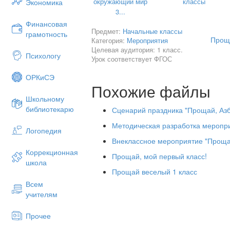
окружающий мир
классы
Экономика
2: А в четвёртых, посмотри, – Азбуку у
3...
1: Нашей первой книжке рады все мал
Финансовая
Предмет:
Начальные классы
грамотность
2: И девчонки с ней дружны.
Все мы с 
Проща
Категория:
Мероприятия
Целевая аудитория: 1 класс.
1 Ну, а в-пятых, я Аришке, сам уже пи
Психологу
Урок соответствует ФГОС
И бабуля говорит: «Мой внучонок Вунд
ОРКиСЭ
Похожие файлы
Школьному
Учитель
:
- Дорогие гости, давайте вс
библиотекарю
Сценарий праздника "Прощай, Азб
Мы помним тот звонок весёлый,
Методическая разработка меропри
Что прозвенел нам в первый раз,
Логопедия
Внеклассное мероприятие "Прощан
Когда вошли с цветами в школу,
Коррекционная
Прощай, мой первый класс!
В свой самый лучший первый класс!
школа
Прощай веселый 1 класс
Всем
учителям
Прочее
Как встретил у дверей учитель,