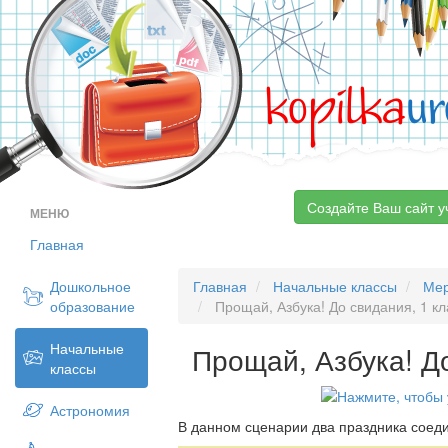
kopilka
ur
Создайте Ваш сайт у
МЕНЮ
Главная
Дошкольное
Главная
Начальные классы
Мер
образование
Прощай, Азбука! До свидания, 1 кл
Начальные
Прощай, Азбука! До
классы
Астрономия
В данном сценарии два праздника соед