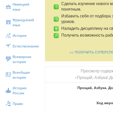
Сделать изучение нового 
Немецкий
понятным.
язык
Избавить себя от подбора 
Французский
уроков.
язык
Наладить дисциплину на св
Получить возможность рабо
История
Естествознание
=> ПОЛУЧИТЬ СУПЕРСП
Всемирная
история
Просмотр содер
Всеобщая
«Прощай, Азбука! До
история
Прощай, Азбука. До
История
России
Ход мер
Право