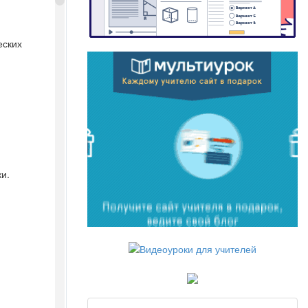
еских
и.