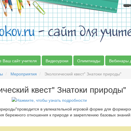
okov.ru
- сайт для учит
е Ваш сайт учителя
Видеоуроки
Олимпиады
Вебинары 
сы
Мероприятия
Экологический квест" Знатоки природы"
ический квест" Знатоки природы"
и природы"проводится в увлекательной игровой форме для формир
тия бережного отношения к природе и закреплению базовых знаний