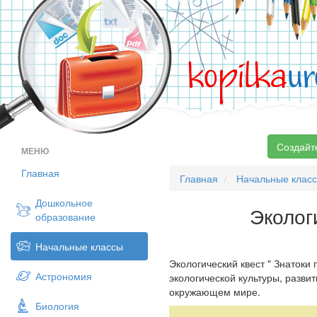
kopilka
ur
Создайт
МЕНЮ
Главная
Главная
Начальные клас
Дошкольное
Эколог
образование
Начальные классы
Экологический квест " Знаток
Астрономия
экологической культуры, разви
окружающем мире.
Биология