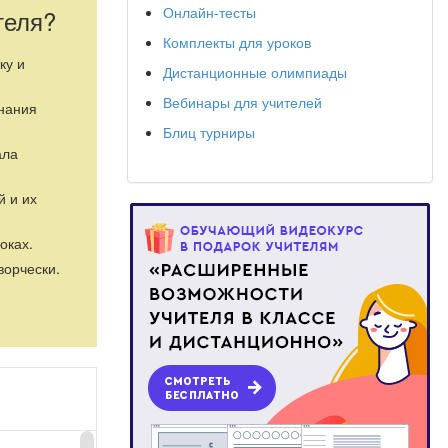
Онлайн-тесты
теля?
Комплекты для уроков
ку и
Дистанционные олимпиады
Вебинары для учителей
знания
Блиц турниры
ала
й и их
оках.
ворчески.