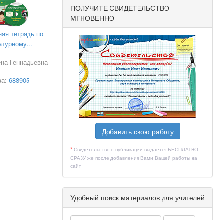
ПОЛУЧИТЕ СВИДЕТЕЛЬСТВО
МГНОВЕННО
ная тетрадь по
атурному...
ена Геннадьевна
ва:
688905
Добавить свою работу
*
Свидетельство о публикации выдается БЕСПЛАТНО,
СРАЗУ же после добавления Вами Вашей работы на
сайт
Удобный поиск материалов для учителей