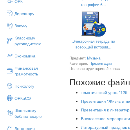
ОРК
географии 6...
Директору
Завучу
Классному
Электронная тетрадь по
руководителю
всеобщей истории...
Экономика
Предмет:
Музыка
Категория:
Презентации
Финансовая
Целевая аудитория: 2 класс
грамотность
Похожие фай
Психологу
тематический урок: "125
ОРКиСЭ
Презентация "Жизнь и тв
Презентация к литератур
Школьному
библиотекарю
Внеклассное мероприяти
Литературный праздник 
Логопедия