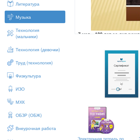
Литература
Музыка
Технология
7 мая – 180 лет со дня рож
(мальчики)
Петра Ильича Чайковского
Технология (девочки)
Труд (технология)
Физкультура
ИЗО
МХК
ОБЗР (ОБЖ)
Внеурочная работа
Электронная тетрадь по