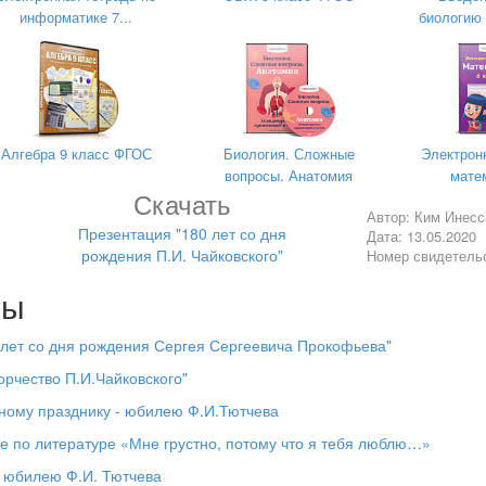
информатике 7...
биологию 
Алгебра 9 класс ФГОС
Биология. Сложные
Электрон
вопросы. Анатомия
матем
Скачать
Автор: Ким Инес
Презентация "180 лет со дня
Дата: 13.05.2020
рождения П.И. Чайковского"
Номер свидетель
лы
- лет со дня рождения Сергея Сергеевича Прокофьева"
орчество П.И.Чайковского"
ному празднику - юбилею Ф.И.Тютчева
е по литературе «Мне грустно, потому что я тебя люблю…»
к юбилею Ф.И. Тютчева