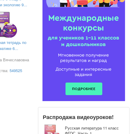
и экологию 9...
ная тетрадь по
атике 6...
са Вячеславовна
ства:
549525
Распродажа видеоуроков!
Русская литература 11 класс
ФГОС. Часть 1