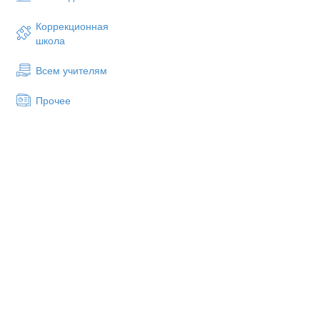
Коррекционная
школа
Всем учителям
Прочее
Петя Чайковский
Петя
Чайковский