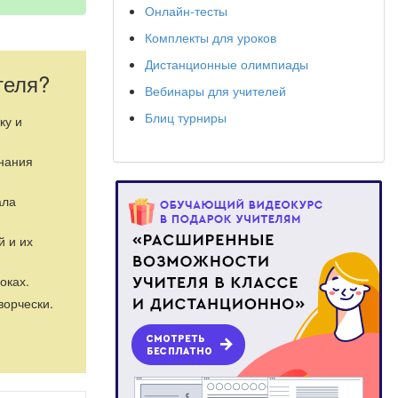
Онлайн-тесты
Комплекты для уроков
Дистанционные олимпиады
теля?
Вебинары для учителей
Блиц турниры
ку и
знания
ала
й и их
оках.
ворчески.