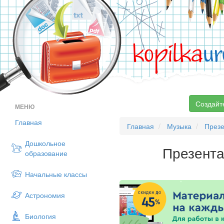
kopilka
ur
Создайт
МЕНЮ
Главная
Главная
Музыка
През
Дошкольное
Презента
образование
Начальные классы
Астрономия
Биология