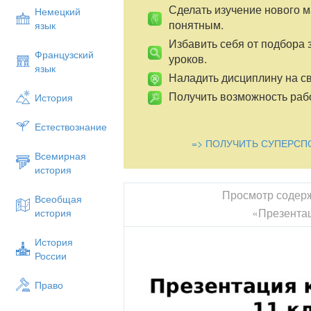
Сделать изучение нового 
Немецкий
понятным.
язык
Избавить себя от подбора 
Французский
уроков.
язык
Наладить дисциплину на св
Получить возможность рабо
История
Естествознание
=> ПОЛУЧИТЬ СУПЕРСП
Всемирная
история
Просмотр содер
Всеобщая
«Презентац
история
История
России
Право