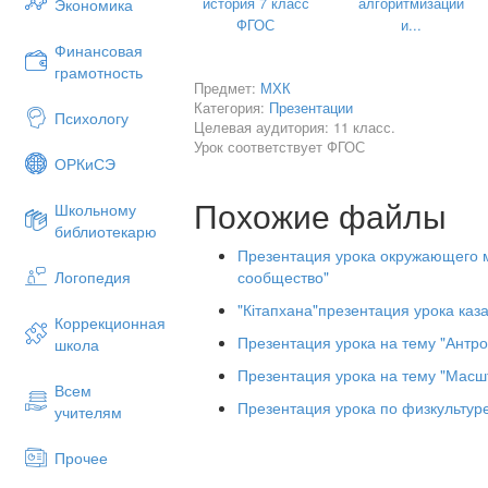
история 7 класс
алгоритмизации
Экономика
Италия. Стиль барокко появился в 
ФГОС
и...
конце XVI — начале XVII веков в ит
Финансовая
городах: Риме, Мантуе, Венеции, Ф
грамотность
считать началом триумфального ше
Предмет:
МХК
Барокко противостояло классициз
Категория:
Презентации
Психологу
Целевая аудитория: 11 класс.
Урок соответствует ФГОС
ОРКиСЭ
Похожие файлы
Школьному
библиотекарю
Презентация урока окружающего м
сообщество"
Логопедия
"Кітапхана"презентация урока каза
Коррекционная
Презентация урока на тему "Антро
школа
Презентация урока на тему "Масш
Всем
Презентация урока по физкультуре 
учителям
Прочее