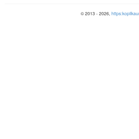
© 2013 - 2026,
https:kopilkau
В XVI в. Италия — первое звено в 
потеряла экономическое и политич
Италии начинают хозяйничать исп
Италия не утратила высоты своих 
культуре проявилась приспособле
создать иллюзию могущества и бог
стиль, который может их возвысить.
территории Италии возникает баро