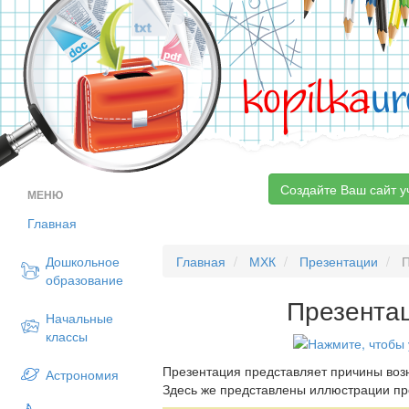
kopilka
ur
Создайте Ваш сайт у
МЕНЮ
Главная
Дошкольное
Главная
МХК
Презентации
П
образование
Презентац
Начальные
классы
Презентация представляет причины воз
Астрономия
Здесь же представлены иллюстрации про