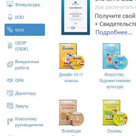
Физкультура
ИЗО
МХК
ОБЗР
(ОБЖ)
Внеурочная
работа
Дизайн 10-11
Искусство.
ОРК
классы
Художественная
культура
Директору
Завучу
Барокко (итал.
barocco
— «причудл
излишествам», порт.
pérola barroca
Классному
формы» (дословно «жемчужина с по
руководителю
предположения о происхождении эт
Всеобщая
Основы
европейской культуры XVII—XVIII в