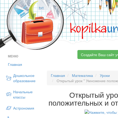
kopilka
ur
Создайте Ваш сайт у
МЕНЮ
Главная
Дошкольное
Главная
Математика
Уроки
образование
Открытый урок " Умножение полож
Начальные
Открытый уро
классы
положительных и о
Астрономия